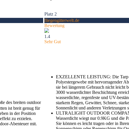
Platz 2
fliegengitterwelt.de
Bewertung
1.4
Sehr Gut
EXZELLENTE LEISTUNG: Die Tarp be
Polyestergewebe mit hervorragender Abri
sie bei längerem Gebrauch nicht leicht
3000 wasserdichter Beschichtung erreich
wasserdichte, regenfeste und UV-bestän
e des breiten outdoor
starkem Regen, Gewitter, Schnee, star
Sonnenlicht und anderen Verletzungen s
en ist breit genug für
ULTRALIGHT OUTDOOR COMPANIO
eben in der Position
Wasserdicht wiegt nur 0.9KG und die P
fekt zu erzielen.
Sie können es leicht tragen oder in Ihr
tdoor-Abenteuer mit.
Sonnenschirm oder Regenschirm für Ou