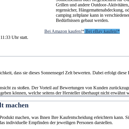
Grillen und andere Outdoor-Aktivitäten
regensicher, Hängemattenabdeckung, ode
camping zeltplane kann in verschieden
Bedürfnissen gebaut werden.
Bei Amazon kaufen!*
Bei eBay kaufen!*
11:33 Uhr statt.
keit, dass sie dieses Sonnensegel Zelt bewerten. Dabei erfolgt dies
 Ansicht zu stoßen. Der Vorteil auf Bewertungen von Kunden zurückzugrei
 geben können, welche seitens der Hersteller überhaupt nicht erwähnt 
lt machen
rodukt machen, was Ihnen Ihre Kaufentscheidung erleichtern kann. Sie
as individuelle Empfinden der jeweiligen Personen darstellen.