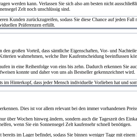
rtragen werden kann. Verlassen Sie sich also am besten nicht ausschließ
nnensegel Zelt noch unschlüssig sind.
deren Kunden zurückzugreifen, sodass Sie diese Chance auf jeden Fall 
viduellen Präferenzen erfüllt.
en den großen Vorteil, dass sämtliche Eigenschaften, Vor- und Nachteile
 Kriterien wahrnehmen, welche Ihre Kaufentscheidung beeinflussen kö
ufen in eine Reihenfolge von eins bis zehn. Dadurch erkennen Sie auch
fweisen konnte und daher von uns als Bestseller gekennzeichnet wird.
stets im Hinterkopf, dass jeder Mensch individuelle Vorlieben hat und 
 erkennen. Dies ist vor allem relevant bei den immer vorhandenen Pr
cht nur über Wochen hinweg ändern, sondern auch die Tageszeit des Eink
elfen, wenn Sie ein Sonnensegel Zelt kaufensehr schnell benötigen.
ukt bereits im Lager befindet, sodass Sie binnen weniger Tage mit eine