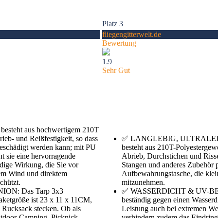
Platz 3
fliegengitterwelt.de
Bewertung
1.9
Sehr Gut
steht aus hochwertigem 210T
eb- und Reißfestigkeit, so dass
✅ LANGLEBIG, ULTRALEIC
 beschädigt werden kann; mit PU
besteht aus 210T-Polyestergeweb
t sie eine hervorragende
Abrieb, Durchstichen und Risse
dige Wirkung, die Sie vor
Stangen und anderes Zubehör p
kem Wind und direktem
Aufbewahrungstasche, die klein
chützt.
mitzunehmen.
N: Das Tarp 3x3
✅ WASSERDICHT & UV-BEST
aketgröße ist 23 x 11 x 11CM,
beständig gegen einen Wasserd
en Rucksack stecken. Ob als
Leistung auch bei extremen We
tdoor-Camping, Picknick,
verhindern zudem das Eindringe