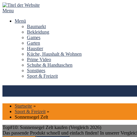
Skip
to
Menu
content
Menü
Baumarkt
Bekleidung
Games
Garten
Haustier
Küche, Haushalt & Wohnen
Prime Video
Schuhe & Handtaschen
Sonstiges
Sport & Freizeit
Top#10: Sonnensegel Zelt kaufe
Startseite
»
Sport & Freizeit
»
Sonnensegel Zelt
Top#10: Sonnensegel Zelt kaufen (Vergleich 2026)
Das passende Produkt schnell und einfach finden! In unserer Vergleic