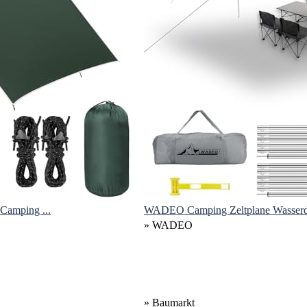
Camping ...
WADEO Camping Zeltplane Wasserdic
» WADEO
» Baumarkt