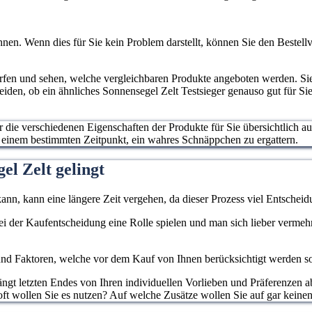
nen. Wenn dies für Sie kein Problem darstellt, können Sie den Bestellv
erfen und sehen, welche vergleichbaren Produkte angeboten werden. S
heiden, ob ein ähnliches Sonnensegel Zelt Testsieger genauso gut für Si
ur die verschiedenen Eigenschaften der Produkte für Sie übersichtlich a
u einem bestimmten Zeitpunkt, ein wahres Schnäppchen zu ergattern.
el Zelt gelingt
ann, kann eine längere Zeit vergehen, da dieser Prozess viel Entscheidu
 bei der Kaufentscheidung eine Rolle spielen und man sich lieber verme
d Faktoren, welche vor dem Kauf von Ihnen berücksichtigt werden sollen
gt letzten Endes von Ihren individuellen Vorlieben und Präferenzen ab
oft wollen Sie es nutzen? Auf welche Zusätze wollen Sie auf gar keinen