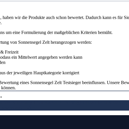
haben wir die Produkte auch schon bewertet. Dadurch kann es für Sie l
.
 uns um eine Formulierung der maßgeblichen Kriterien bemüht.
ertung von Sonnensegel Zelt herangezogen werden:
 & Freizeit
odass ein Mittelwert angegeben werden kann
den
us der jeweiligen Hauptkategorie korrigiert
ewertung eines Sonnensegel Zelt Testsieger beeinflussen. Unsere Bewert
n können.
"
on dem Sonnensegel Zelt machen
3. Die Vergleichstabelle zu Sonnensege
e Bewertung
7.
Video