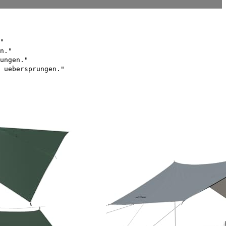
"
n."
ungen."
 uebersprungen."