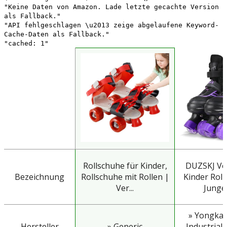
"Keine Daten von Amazon. Lade letzte gecachte Version
als Fallback."
"API fehlgeschlagen \u2013 zeige abgelaufene Keyword-
Cache-Daten als Fallback."
"cached: 1"
Rollschuhe für Kinder,
DUZSKJ Ver
Bezeichnung
Rollschuhe mit Rollen |
Kinder Roll
Ver...
Jungen
» Yongka
Hersteller
» Generic
Industrial