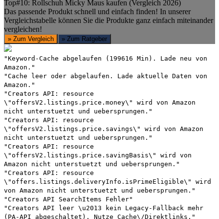
Top#10: Rollschuh Micky Maus kaufen (Vergleich 2026)
Das passende Produkt schnell und einfach finden! In unserer
Vergleichstabelle können Sie die Produkte ganz einfach miteinander
vergleichen!
» Zum Vergleich
» Zum Ratgeber
"Keyword-Cache abgelaufen (199616 Min). Lade neu von
Amazon."
"Cache leer oder abgelaufen. Lade aktuelle Daten von
Amazon."
"Creators API: resource
\"offersV2.listings.price.money\" wird von Amazon
nicht unterstuetzt und uebersprungen."
"Creators API: resource
\"offersV2.listings.price.savings\" wird von Amazon
nicht unterstuetzt und uebersprungen."
"Creators API: resource
\"offersV2.listings.price.savingBasis\" wird von
Amazon nicht unterstuetzt und uebersprungen."
"Creators API: resource
\"offers.listings.deliveryInfo.isPrimeEligible\" wird
von Amazon nicht unterstuetzt und uebersprungen."
"Creators API SearchItems Fehler"
"Creators API leer \u2013 kein Legacy-Fallback mehr
(PA-API abgeschaltet). Nutze Cache\/Direktlinks."