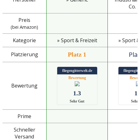
Co. ,
Preis
(bei Amazon)
Kategorie
» Sport & Freizeit
» Sport &
Plat
Platzierung
Platz 1
fliegengitterwelt.de
fliegengitt
Bewertung
Bewer
Bewertung
1.3
1.
Sehr Gut
Sehr
Prime
Schneller
Versand