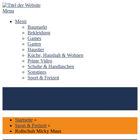
Skip
to
Menu
content
Menü
Baumarkt
Bekleidung
Games
Garten
Haustier
Küche, Haushalt & Wohnen
Prime Video
Schuhe & Handtaschen
Sonstiges
Sport & Freizeit
Top#10: Rollschuh Micky
Maus kaufen (Vergleich 2026)
Startseite
»
Sport & Freizeit
»
Rollschuh Micky Maus