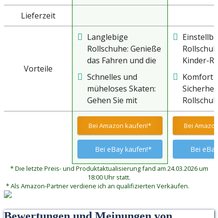
Lieferzeit
Langlebige
Einstellb
Rollschuhe: Genieße
Rollschuh
das Fahren und die
Kinder-Ro
Vorteile
Stabilität dieser
können le
Schnelles und
Komfort 
Quad-Rollschuhe,
verschie
müheloses Skaten:
Sicherheit
hergestellt aus
Größen mi
Gehen Sie mit
Rollschu
widerstandsfähigem
Größenve
unseren Quad-
eine stur
und haltbarem PVC-
Taste ein
Rollern, die direkt
Zehenkap
Bei Amazon kaufen!*
Bei Amazon
Material, das eine
werden, 
über den Schuhen
Füße Ihre
lange Lebensdauer
dem Wach
getragen werden
sicher sch
Bei eBay kaufen!*
Bei eBay
garantiert. Die
Kindes w
können, nach
Hartscha
verschleißfesten
verwenden
* Die letzte Preis- und Produktaktualisierung fand am 24.03.2026 um
draußen. Es ist nicht
Knöchel s
Räder sind solide
viele Jahr
18:00 Uhr statt.
erforderlich, die
Ihren Kn
* Als Amazon-Partner verdiene ich an qualifizierten Verkäufen.
und robust und
hoher
Schuhe auszuziehen
360 Grad 
bieten zuverlässige
kostengün
oder andere
bessere 
Leistung auf jeder
Bewertungen und Meinungen von
Schlittschuhe
am Fuß,re