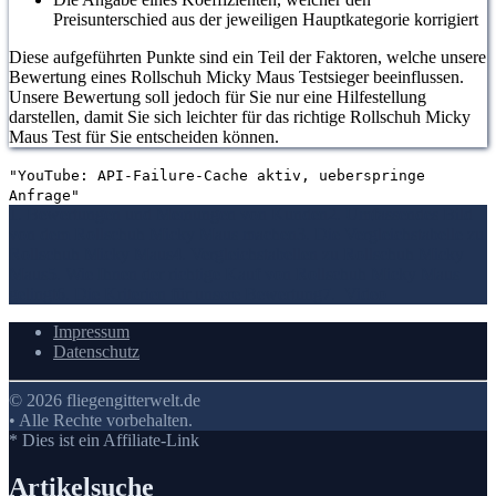
Preisunterschied aus der jeweiligen Hauptkategorie korrigiert
Diese aufgeführten Punkte sind ein Teil der Faktoren, welche unsere
Bewertung eines Rollschuh Micky Maus Testsieger beeinflussen.
Unsere Bewertung soll jedoch für Sie nur eine Hilfestellung
darstellen, damit Sie sich leichter für das richtige Rollschuh Micky
Maus Test für Sie entscheiden können.
"YouTube: API-Failure-Cache aktiv, ueberspringe
Anfrage"
1. Bewertungen und Meinungen von Kunden
2. Umfassendes Bild
von dem Rollschuh Micky Maus machen
3. Die Vergleichstabelle zu
Rollschuh Micky Maus
4. Vergleichstabellen zu Rollschuh Micky
Maus
5. Wie Ihnen der richtige Kauf von Rollschuh Micky Maus
gelingt
6. Die Kriterien für unsere Bewertung
7.
Video
Impressum
Datenschutz
© 2026 fliegengitterwelt.de
• Alle Rechte vorbehalten.
* Dies ist ein Affiliate-Link
Artikelsuche