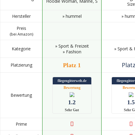
Hoodie Woman, Marine, S
Size
Hersteller
» hummel
» hum
Preis
(bei Amazon)
» Sport & Freizeit
Kategorie
» Sport & F
» Fashion
Platz
Platz 1
Platzierung
fliegengitterwelt.de
fliegengitte
Bewertung
Bewert
Bewertung
1.2
1.5
Sehr Gut
Sehr G
Prime