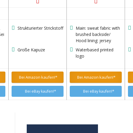
L
Strukturierter Strickstoff
Main: sweat fabric with
Sei
brushed backside/
Hood lining: jersey
ze
fabric
Große Kapuze
Waterbased printed
logo
mel
Bei Amazon kaufen!*
Bei Amazon kaufen!*
Bei eBay kaufen!*
Bei eBay kaufen!*
1. Bewertungen und Meinungen von