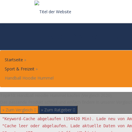
Skip
to
content
TOP#10: HANDBALL HOOD
Startseite
»
Sport & Freizeit
»
Handball Hoodie Hummel
Top#10: Handball Hoodie Hummel kaufen (Vergleich 2026)
Das passende Produkt schnell und einfach finden! In unserer Vergleic
» Zum Vergleich
» Zum Ratgeber
"Keyword-Cache abgelaufen (194420 Min). Lade neu von Am
"Cache leer oder abgelaufen. Lade aktuelle Daten von Am