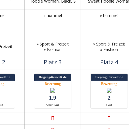
Hoodie Woman, Black, S
Sweat Hoodie Woma
mel
» hummel
» hummel
» Sport & Freizeit
» Sport & Freizeit
reizeit
» Fashion
» Fashion
 2
Platz 3
Platz 4
rwelt.de
fliegengitterwelt.de
fliegengitterwelt.de
ung
Bewertung
Bewertung
1.9
2
ut
Sehr Gut
Gut