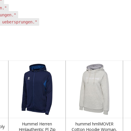
"
n."
ungen."
 uebersprungen."
Hummel Herren
hummel hmlMOVER
oly
Hmlauthentic Pl Zip
Cotton Hoodie Woman,