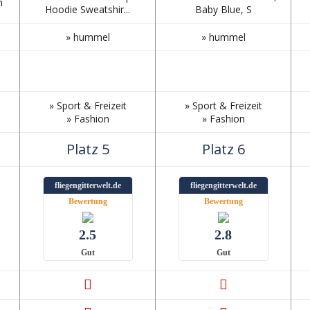
n
Hoodie Sweatshir...
Baby Blue, S
» hummel
» hummel
» Sport & Freizeit
» Sport & Freizeit
» Fashion
» Fashion
Platz 5
Platz 6
fliegengitterwelt.de
fliegengitterwelt.de
Bewertung
Bewertung
2.5
2.8
Gut
Gut