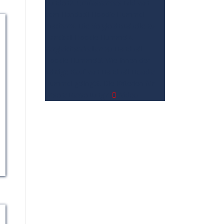
Kunden
2. Umfassendes Bild von
dem Handball Hoodie Hummel
machen
3. Die Vergleichstabelle zu
Handball Hoodie Hummel
4.
Vergleichstabellen zu Handball
Hoodie Hummel
5. Wie Ihnen der
richtige Kauf von Handball Hoodie
Hummel gelingt
6. Die Kriterien für
unsere Bewertung
7.
Video