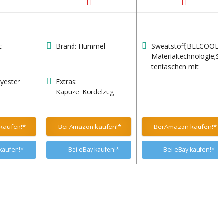
c
Brand: Hummel
Sweatstoff;BEECOO
Materialtechnologie;
tentaschen mit
Reißverschluss;Kapu
lyester
Extras:
mit verstellbarer
Kapuze_Kordelzug
Zugschnur;Raglanär
mit klassischen
Bündchen
kaufen!*
Bei Amazon kaufen!*
Bei Amazon kaufen!*
kaufen!*
Bei eBay kaufen!*
Bei eBay kaufen!*
.