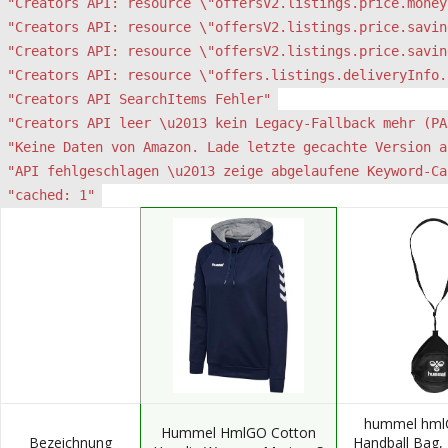
"Creators API: resource \"offersV2.listings.price.money
"Creators API: resource \"offersV2.listings.price.savin
"Creators API: resource \"offersV2.listings.price.savin
"Creators API: resource \"offers.listings.deliveryInfo.
"Creators API SearchItems Fehler"
"Creators API leer \u2013 kein Legacy-Fallback mehr (PA
"Keine Daten von Amazon. Lade letzte gecachte Version a
"API fehlgeschlagen \u2013 zeige abgelaufene Keyword-Ca
"cached: 1"
hummel hml
Hummel HmlGO Cotton
Bezeichnung
Handball Bag,