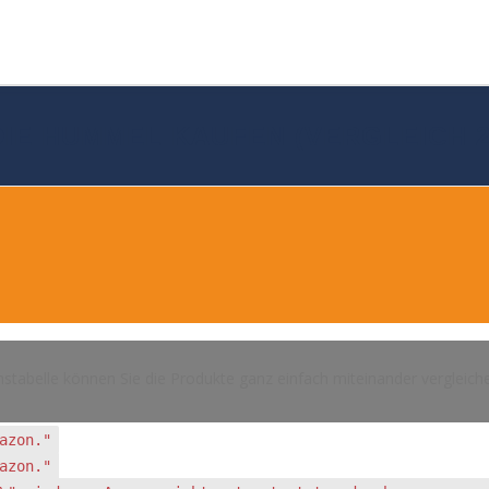
IE HUMMEL KAUFEN (VERGLEICH 2
hstabelle können Sie die Produkte ganz einfach miteinander vergleich
azon."
azon."