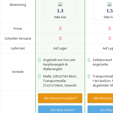
Bewertung
1.3
1.5
Sehr Gut
Sehr G
Prime
Schneller Versand
Lieferzeit
Auf Lager
Auf La
Angelzelt von Fox zum
Zeltüberwurf 
Karpfenangeln &
Angelzelte
Wallerangeln
Vorteile
Maße: 205x270x140cm,
Transportmaß
Transportmaße:
14x14x43cm, 
21x21x104cm, Gewicht:
abgebildet: Kh
7kg, Wassersäule:
Gewicht: 1,8kg
8000mm, Farbe wie
Wassersäule
Bei Amazon kaufen!*
Bei Amazon 
abgebildet: Khaki
Bei eBay kaufen!*
Bei eBay