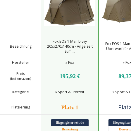
Fox EOS 1 Man bivvy
Fox EOS 1 Man b
Bezeichnung
205x270x140cm - Angelzelt
Überwurf für An
zum ...
Hersteller
» Fox
» Fo
Preis
195,92 €
89,37
(bei Amazon)
Kategorie
» Sport & Freizeit
» Sport & F
Platz
Platz 1
Platzierung
fliegengitterwelt.de
fliegengitte
Bewertung
Bewert