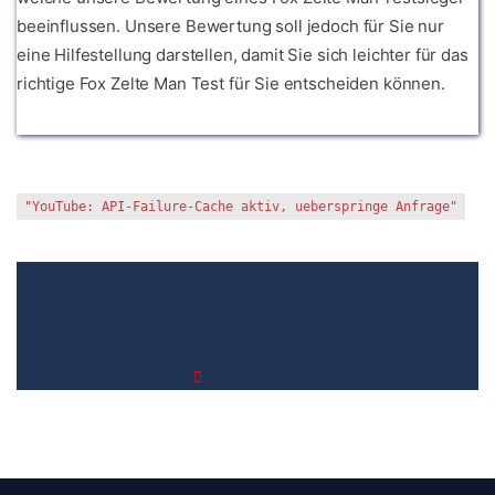
beeinflussen. Unsere Bewertung soll jedoch für Sie nur
eine Hilfestellung darstellen, damit Sie sich leichter für das
richtige Fox Zelte Man Test für Sie entscheiden können.
"YouTube: API-Failure-Cache aktiv, ueberspringe Anfrage"
1. Bewertungen und Meinungen von Kunden
2. Umfassendes
Bild von dem Fox Zelte Man machen
3. Die Vergleichstabelle zu
Fox Zelte Man
4. Vergleichstabellen zu Fox Zelte Man
5. Wie
Ihnen der richtige Kauf von Fox Zelte Man gelingt
6. Die Kriterien
für unsere Bewertung
7.
Video