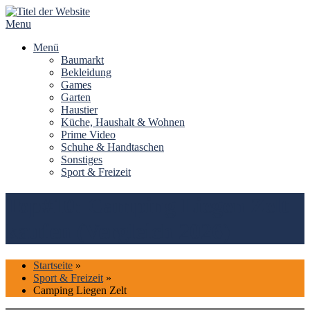
Skip
to
Menu
content
Menü
Baumarkt
Bekleidung
Games
Garten
Haustier
Küche, Haushalt & Wohnen
Prime Video
Schuhe & Handtaschen
Sonstiges
Sport & Freizeit
Top#10: Camping Liegen Zelt
kaufen (Vergleich 2026)
Startseite
»
Sport & Freizeit
»
Camping Liegen Zelt