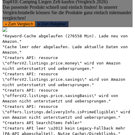
Top#10: Camping Liegen Zelt kaufen (Vergleich 2026)
Das passende Produkt schnell und einfach finden! In unserer
Vergleichstabelle können Sie die Produkte ganz einfach miteinander
vergleichen!
» Zum Vergleich
» Zum Ratgeber
"Keyword-Cache abgelaufen (276558 Min). Lade neu von
Amazon."
"Cache leer oder abgelaufen. Lade aktuelle Daten von
Amazon."
"Creators API: resource
\"offersV2.listings.price.money\" wird von Amazon
nicht unterstuetzt und uebersprungen."
"Creators API: resource
\"offersV2.listings.price.savings\" wird von Amazon
nicht unterstuetzt und uebersprungen."
"Creators API: resource
\"offersV2.listings.price.savingBasis\" wird von
Amazon nicht unterstuetzt und uebersprungen."
"Creators API: resource
\"offers.listings.deliveryInfo.isPrimeEligible\" wird
von Amazon nicht unterstuetzt und uebersprungen."
"Creators API SearchItems Fehler"
"Creators API leer \u2013 kein Legacy-Fallback mehr
(PA-API abgeschaltet). Nutze Cache\/Direktlinks."