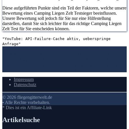
Diese aufgeführten Punkte sind ein Teil der Faktoren, welche unsere
Bewertung eines Camping Liegen Zelt Testsieger beeinflussen.
Unsere Bewertung soll jedoch für Sie nur eine Hilfestellung
darstellen, damit Sie sich leichter für das richtige Camping Liegen
Zelt Test für Sie entscheiden können.
"YouTube: API-Failure-Cache aktiv, ueberspringe
Anfrage"
1. Bewertungen und Meinungen von Kunden
2. Umfassendes Bild
von dem Camping Liegen Zelt machen
3. Die Vergleichstabelle zu
Camping Liegen Zelt
4. Vergleichstabellen zu Camping Liegen Zelt
5. Wie Ihnen der richtige Kauf von Camping Liegen Zelt gelingt
6.
Die Kriterien für unsere Bewertung
7.
Video
Impressum
Datenschutz
© 2026 fliegengitterwelt.de
• Alle Rechte vorbehalten.
* Dies ist ein Affiliate-Link
Artikelsuche