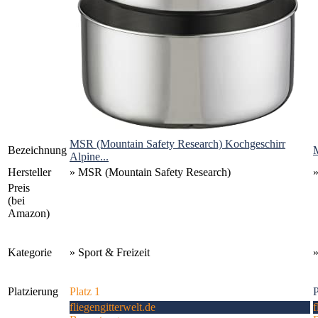
MSR (Mountain Safety Research) Kochgeschirr
Bezeichnung
M
Alpine...
Hersteller
» MSR (Mountain Safety Research)
Preis
(bei
Amazon)
Kategorie
» Sport & Freizeit
»
Platzierung
Platz 1
P
fliegengitterwelt.de
f