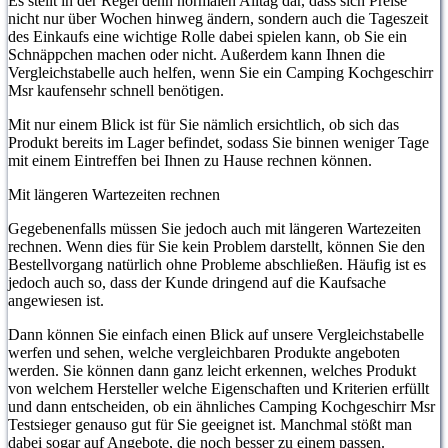
Es stellt in der Regel denn normalen Alltag dar, dass sich Preise
nicht nur über Wochen hinweg ändern, sondern auch die Tageszeit
des Einkaufs eine wichtige Rolle dabei spielen kann, ob Sie ein
Schnäppchen machen oder nicht. Außerdem kann Ihnen die
Vergleichstabelle auch helfen, wenn Sie ein Camping Kochgeschirr
Msr kaufensehr schnell benötigen.
Mit nur einem Blick ist für Sie nämlich ersichtlich, ob sich das
Produkt bereits im Lager befindet, sodass Sie binnen weniger Tage
mit einem Eintreffen bei Ihnen zu Hause rechnen können.
Mit längeren Wartezeiten rechnen
Gegebenenfalls müssen Sie jedoch auch mit längeren Wartezeiten
rechnen. Wenn dies für Sie kein Problem darstellt, können Sie den
Bestellvorgang natürlich ohne Probleme abschließen. Häufig ist es
jedoch auch so, dass der Kunde dringend auf die Kaufsache
angewiesen ist.
Dann können Sie einfach einen Blick auf unsere Vergleichstabelle
werfen und sehen, welche vergleichbaren Produkte angeboten
werden. Sie können dann ganz leicht erkennen, welches Produkt
von welchem Hersteller welche Eigenschaften und Kriterien erfüllt
und dann entscheiden, ob ein ähnliches Camping Kochgeschirr Msr
Testsieger genauso gut für Sie geeignet ist. Manchmal stößt man
dabei sogar auf Angebote, die noch besser zu einem passen.