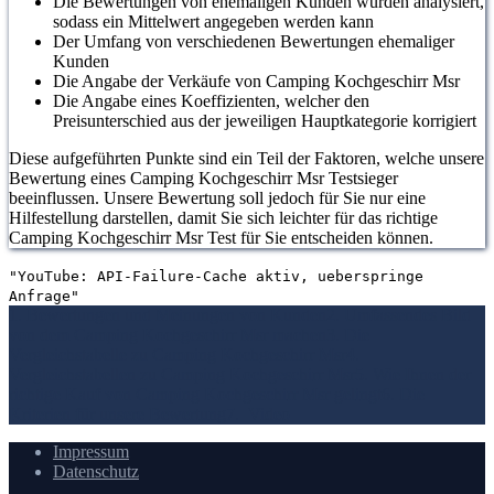
Die Bewertungen von ehemaligen Kunden wurden analysiert,
sodass ein Mittelwert angegeben werden kann
Der Umfang von verschiedenen Bewertungen ehemaliger
Kunden
Die Angabe der Verkäufe von Camping Kochgeschirr Msr
Die Angabe eines Koeffizienten, welcher den
Preisunterschied aus der jeweiligen Hauptkategorie korrigiert
Diese aufgeführten Punkte sind ein Teil der Faktoren, welche unsere
Bewertung eines Camping Kochgeschirr Msr Testsieger
beeinflussen. Unsere Bewertung soll jedoch für Sie nur eine
Hilfestellung darstellen, damit Sie sich leichter für das richtige
Camping Kochgeschirr Msr Test für Sie entscheiden können.
"YouTube: API-Failure-Cache aktiv, ueberspringe
Anfrage"
1. Bewertungen und Meinungen von Kunden
2. Umfassendes Bild
von dem Camping Kochgeschirr Msr machen
3. Die
Vergleichstabelle zu Camping Kochgeschirr Msr
4.
Vergleichstabellen zu Camping Kochgeschirr Msr
5. Wie Ihnen der
richtige Kauf von Camping Kochgeschirr Msr gelingt
6. Die
Kriterien für unsere Bewertung
7.
Video
Impressum
Datenschutz