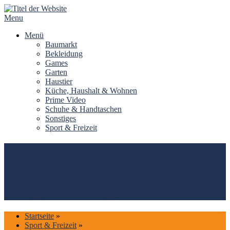
Skip
to
Menu
content
Menü
Baumarkt
Bekleidung
Games
Garten
Haustier
Küche, Haushalt & Wohnen
Prime Video
Schuhe & Handtaschen
Sonstiges
Sport & Freizeit
Top#10: Camping
Kochgeschirr Msr kaufen
(Vergleich 2026)
Startseite
»
Sport & Freizeit
»