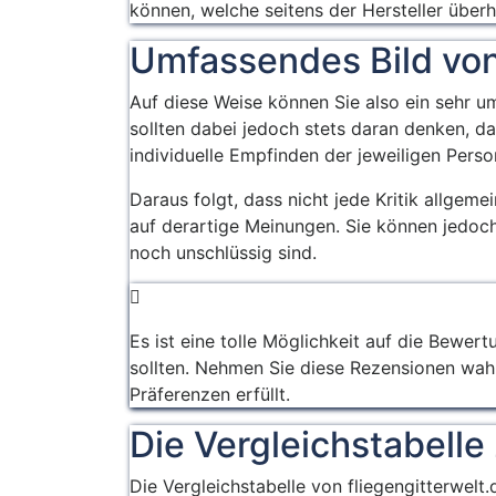
können, welche seitens der Hersteller über
schichtung kann als
verschönerung für
Umfassendes Bild vo
ihre verschiedenen
kombinationen
Auf diese Weise können Sie also ein sehr u
verwendet werden
sollten dabei jedoch stets daran denken, d
und ist voller
individuelle Empfinden der jeweiligen Perso
geheimnis und
Daraus folgt, dass nicht jede Kritik allgem
einzigartigkeit
auf derartige Meinungen. Sie können jedoch 
noch unschlüssig sind.
Es ist eine tolle Möglichkeit auf die Bewe
sollten. Nehmen Sie diese Rezensionen wahr,
Präferenzen erfüllt.
Die Vergleichstabelle
Die Vergleichstabelle von fliegengitterwelt