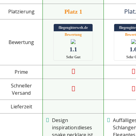
Plat
Platzierung
Platz 1
fliegengitterwelt.de
fliegengitt
Bewertung
Bewer
Bewertung
1.1
1.
Sehr Gut
Sehr 
Prime
Schneller
Versand
Lieferzeit
Design
Auffällige
inspiration:dieses
Schlangen
snake necklace ist
Elegantes