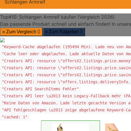
Schlangen Armreif
Top#10: Schlangen Armreif kaufen (Vergleich 2026)
Das passende Produkt schnell und einfach finden! In unsere
» Zum Vergleich
» Zum Ratgeber
"Keyword-Cache abgelaufen (195494 Min). Lade neu von Am
"Cache leer oder abgelaufen. Lade aktuelle Daten von Am
"Creators API: resource \"offersV2.listings.price.money
"Creators API: resource \"offersV2.listings.price.savin
"Creators API: resource \"offersV2.listings.price.savin
"Creators API: resource \"offers.listings.deliveryInfo.
"Creators API SearchItems Fehler"
"Creators API leer \u2013 kein Legacy-Fallback mehr (PA
"Keine Daten von Amazon. Lade letzte gecachte Version a
"API fehlgeschlagen \u2013 zeige abgelaufene Keyword-Ca
"cached: 1"