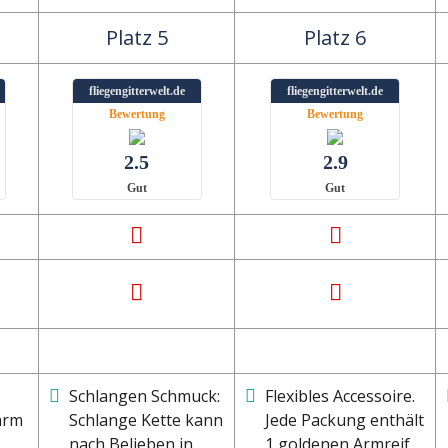
Platz 5
Platz 6
fliegengitterwelt.de
fliegengitterwelt.de
Bewertung
Bewertung
2.5
2.9
Gut
Gut
Schlangen Schmuck:
Flexibles Accessoire.
arm
Schlange Kette kann
Jede Packung enthält
nach Belieben in
1 goldenen Armreif