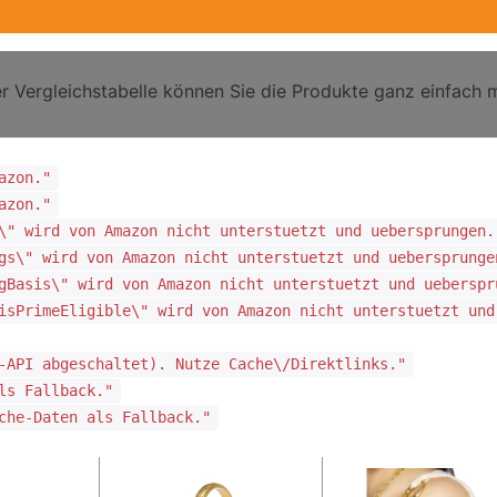
r Vergleichstabelle können Sie die Produkte ganz einfach m
azon."
azon."
\" wird von Amazon nicht unterstuetzt und uebersprungen.
gs\" wird von Amazon nicht unterstuetzt und uebersprunge
gBasis\" wird von Amazon nicht unterstuetzt und ueberspr
isPrimeEligible\" wird von Amazon nicht unterstuetzt und
-API abgeschaltet). Nutze Cache\/Direktlinks."
ls Fallback."
che-Daten als Fallback."