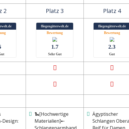
z 2
Platz 3
Platz 4
erwelt.de
fliegengitterwelt.de
fliegengitterwelt.de
tung
Bewertung
Bewertung
6
1.7
2.3
Gut
Sehr Gut
Gut
s
🐍[Hochwertige
Ägyptischer
-Design:
Materialien]➸
Schlangen Ober
Schlangenarmband
Reif für Damen,