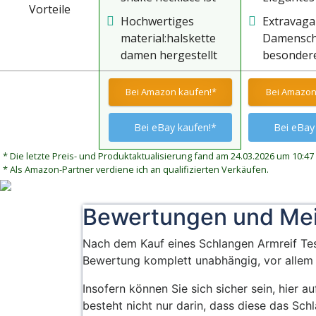
Vorteile
von der legendären
Fingerarm
Hochwertiges
Extravaga
medusa mit der
Form eine
material:halskette
Damensch
geheimnisvollen
goldenen 
damen hergestellt
besondere
farbe in der antiken
das sich k
aus hochwertiger
Kostüme,
mythologie inspiriert
um den A
legierung,bleifrei,nickelfrei
Mottopart
Bei Amazon kaufen!*
Bei Amazon
und ist ein symbol
und am Fi
und
als Highli
für stärke und
hypoallergen,langlebiges
eleganten
Bei eBay kaufen!*
Bei eBay
mut,das tragen
material sorgt für
dieses the serpent
langanhaltenden
* Die letzte Preis- und Produktaktualisierung fand am 24.03.2026 um 10:47 
queen silber kette
* Als Amazon-Partner verdiene ich an qualifizierten Verkäufen.
tragekomfort,glatt
kann ihnen
und
vertrauen und kraft
hautfreundlich,einzigartige
Bewertungen und Me
bringen lassen sie
form und klare
ihre innere göttin los
textur machen das
Nach dem Kauf eines Schlangen Armreif Tes
und zeigen sie ihr
erscheinungsbild
Bewertung komplett unabhängig, vor allem
edles und elegantes
besser
temperament
Insofern können Sie sich sicher sein, hier 
strukturiert,das
besteht nicht nur darin, dass diese das Sc
gefühl der