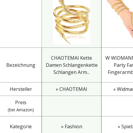
CHAOTEMAI Kette
W WIDMAN
Bezeichnung
Damen Schlangenkette
Party Fa
Schlangen Arm...
Fingerarmba
Hersteller
» CHAOTEMAI
» Widmann
Preis
(bei Amazon)
Kategorie
» Fashion
» Spie