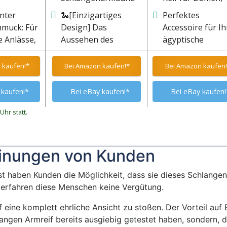
band in
aus Edelstahl. Es
Elegantes
nter
🐍[Einzigartiges
Perfektes
r
zeichnet sich durch
Accessoire zu Ih
muck: Für
Design] Das
Accessoire für Ih
Schlange,
eine hohe
Kostüm
 Anlässe,
Aussehen des
ägyptische
unstvoll
Korrosionsbeständigkeit,
Armbands ist von der
Verkleidung
rm windet
Antioxidationseigenschaften,
ys oder
Schlange inspiriert,
 kaufen!*
Bei Amazon kaufen!*
Bei Amazon kaufen!
nger endet
eine geringe
ght zu
die Schlange ist ein
Neigung zur
 Outfits
sehr spirituelles,
 kaufen!*
Bei eBay kaufen!*
Bei eBay kaufen!
Verformung und
weises Tier, modisch
vieles mehr aus;
und elegant. Tragen
Uhr statt.
Sie dieses Armband,
um Ihre
Persönlichkeit und
inungen von Kunden
Weisheit
hervorzuheben
t haben Kunden die Möglichkeit, dass sie dieses Schlangen
 erfahren diese Menschen keine Vergütung.
auf eine komplett ehrliche Ansicht zu stoßen. Der Vorteil 
hlangen Armreif bereits ausgiebig getestet haben, sondern,