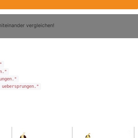
iteinander vergleichen!
"
n."
ungen."
 uebersprungen."