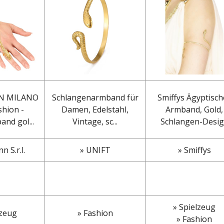
N MILANO
Schlangenarmband für
Smiffys Ägyptisch
shion -
Damen, Edelstahl,
Armband, Gold,
nd gol...
Vintage, sc...
Schlangen-Desig.
 S.r.l.
» UNIFT
» Smiffys
» Spielzeug
lzeug
» Fashion
» Fashion