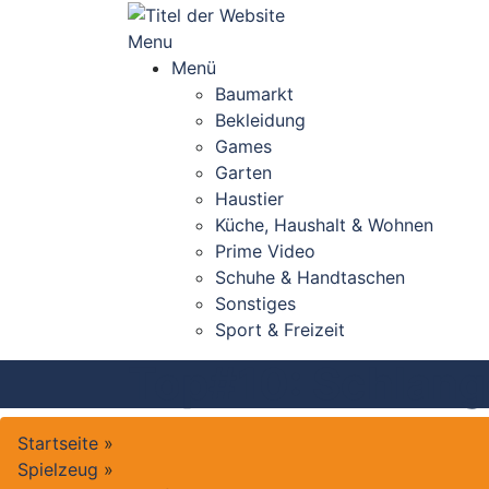
Skip
to
Menu
content
Menü
Baumarkt
Bekleidung
Games
Garten
Haustier
Küche, Haushalt & Wohnen
Prime Video
Schuhe & Handtaschen
Sonstiges
Sport & Freizeit
Top#10: Schlang
Startseite
»
Spielzeug
»