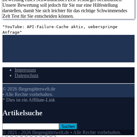
Unsere Bewertung soll jedoch für Sie nur eine Hilfestellung
darstellen, damit Sie sich leichter für das richtige Schwimmendes
Zelt Test für Sie entscheiden können.
"YouTube: API-Failure-Cache aktiv, ueberspringe
Anfrage"
1. Bewertungen und Meinungen von Kunden
2. Umfassendes Bild
von dem Schwimmendes Zelt machen
3. Die Vergleichstabelle zu
Schwimmendes Zelt
4. Vergleichstabellen zu Schwimmendes Zelt
5.
Wie Ihnen der richtige Kauf von Schwimmendes Zelt gelingt
6. Die
Kriterien für unsere Bewertung
7.
Video
Impressum
Datenschutz
© 2026 fliegengitterwelt.de
• Alle Rechte vorbehalten.
* Dies ist ein Affiliate-Link
Artikelsuche
© 2021 - 2026 fliegengitterwelt.de • Alle Rechte vorbehalten.