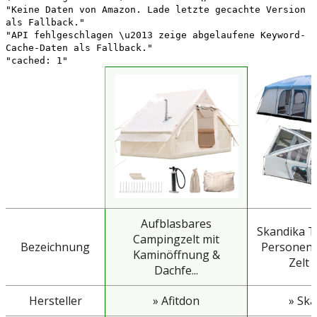
"Keine Daten von Amazon. Lade letzte gecachte Version
als Fallback."
"API fehlgeschlagen \u2013 zeige abgelaufene Keyword-
Cache-Daten als Fallback."
"cached: 1"
Aufblasbares
Skandika T
Campingzelt mit
Bezeichnung
Personen 
Kaminöffnung &
Zelt m
Dachfe...
Hersteller
» Afitdon
» Ska