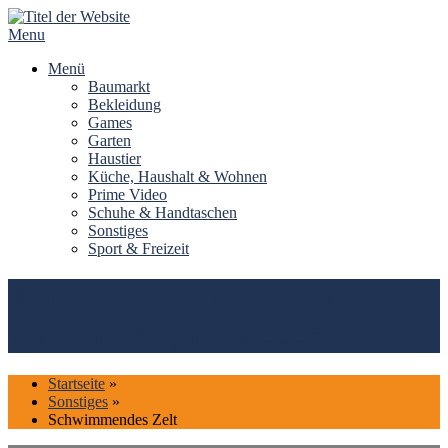
Skip
to
Menu
content
Menü
Baumarkt
Bekleidung
Games
Garten
Haustier
Küche, Haushalt & Wohnen
Prime Video
Schuhe & Handtaschen
Sonstiges
Sport & Freizeit
Top#10: Schwimmendes Zelt
kaufen (Vergleich 2026)
Startseite
»
Sonstiges
»
Schwimmendes Zelt