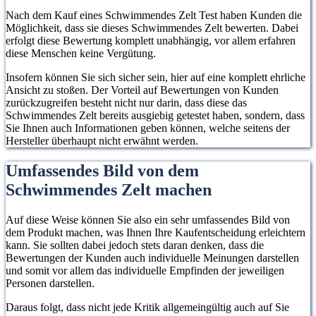
zusätzliche Stabilität
einer St
Atmosphäre und
optimale
Nach dem Kauf eines Schwimmendes Zelt Test haben Kunden die
und Haltbarkeit. Mit
starken 
macht jede
Raumnut
Möglichkeit, dass sie dieses Schwimmendes Zelt bewerten. Dabei
der mitgelieferten
bietet vi
erfolgt diese Bewertung komplett unabhängig, vor allem erfahren
Campingreise
einen sc
Luftpumpe lässt sich
die 4 Ei
diese Menschen keine Vergütung.
äußerst
Aufbau.
das Zelt in nur 5
mit Mosk
Insofern können Sie sich sicher sein, hier auf eine komplett ehrliche
komfortabel. Alle
Minuten schnell
sorgen fü
Ansicht zu stoßen. Der Vorteil auf Bewertungen von Kunden
Modelle bieten
aufbauen, spart Zeit
und Luftz
zurückzugreifen besteht nicht nur darin, dass diese das
genügend Platz für
Schwimmendes Zelt bereits ausgiebig getestet haben, sondern, dass
und Mühe und
Sie Ihnen auch Informationen geben können, welche seitens der
Campingausrüstungen
ermöglicht Ihnen,
Hersteller überhaupt nicht erwähnt werden.
wie Luftmatratzen
schnell die Natur zu
und Schlafsäcke,
Umfassendes Bild von dem
genießen. zu
sodass Ihre
beginnen.
Schwimmendes Zelt machen
Outdoor-Reise
immer bequem
Auf diese Weise können Sie also ein sehr umfassendes Bild von
verläuft.
dem Produkt machen, was Ihnen Ihre Kaufentscheidung erleichtern
kann. Sie sollten dabei jedoch stets daran denken, dass die
Bewertungen der Kunden auch individuelle Meinungen darstellen
und somit vor allem das individuelle Empfinden der jeweiligen
Personen darstellen.
Daraus folgt, dass nicht jede Kritik allgemeingültig auch auf Sie