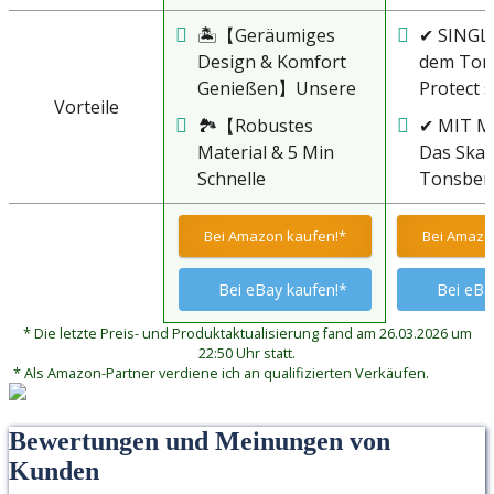
🏝️【Geräumiges
✔ SINGLE
Design & Komfort
dem Ton
Genießen】Unsere
Protect s
Vorteile
aufblasbaren Zelte
Innenwä
🏞️【Robustes
✔ MIT M
bieten verschiedene
zwische
Material & 5 Min
Das Skan
Größen für
Wohnber
Schnelle
Tonsberg
unterschiedliche
den zwei
Installation】Afitdon
seinem
Bedürfnisse:
Schlafbe
aufblasbares Zelt
einzigar
Bei Amazon kaufen!*
Bei Amazo
270×240×200cm für
bereits f
Hergestellt aus
Panoram
2-3 Personen,
Außenze
hochwertigem,
Mesh, da
Bei eBay kaufen!*
Bei eBa
300x210x200cm für
verbunde
wasserdichtem 420D
den komp
2-4 Personen,
Zusamme
* Die letzte Preis- und Produktaktualisierung fand am 26.03.2026 um
Oxford-Stoff, der
Wohn- u
300x250x210cm für
fast sen
22:50 Uhr statt.
sowohl langlebig als
Schlafbe
* Als Amazon-Partner verdiene ich an qualifizierten Verkäufen.
4-6 Personen,
Zeltwän
auch wasserdicht ist.
erstreckt
400x300x200cm für
dem fest
Die eingebauten
Blickfan
4-8 Personen,
eingenä
Bewertungen und Meinungen von
PVC-Luftsäulen
Zeltplatz
garantiert eine
Zeltbode
Kunden
sorgen für
Wohnber
geräumige
dies für 