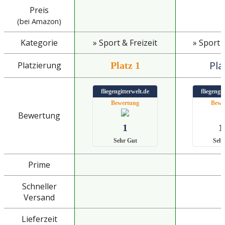
Preis
(bei Amazon)
Kategorie
» Sport & Freizeit
» Sport &
Pla
Platzierung
Platz 1
fliegengitterwelt.de
fliegengit
Bewertung
Bewe
Bewertung
1
1
Sehr Gut
Sehr
Prime
Schneller
Versand
Lieferzeit