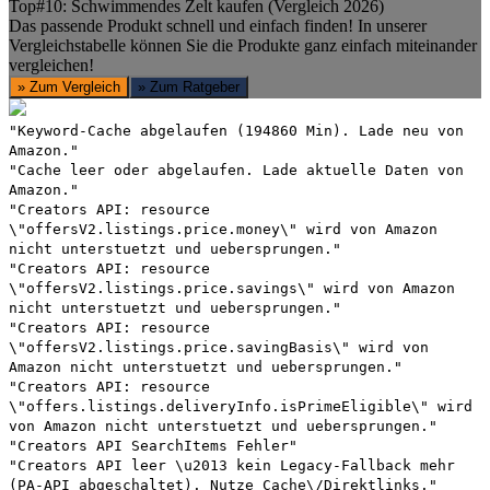
Top#10: Schwimmendes Zelt kaufen (Vergleich 2026)
Das passende Produkt schnell und einfach finden! In unserer
Vergleichstabelle können Sie die Produkte ganz einfach miteinander
vergleichen!
» Zum Vergleich
» Zum Ratgeber
"Keyword-Cache abgelaufen (194860 Min). Lade neu von
Amazon."
"Cache leer oder abgelaufen. Lade aktuelle Daten von
Amazon."
"Creators API: resource
\"offersV2.listings.price.money\" wird von Amazon
nicht unterstuetzt und uebersprungen."
"Creators API: resource
\"offersV2.listings.price.savings\" wird von Amazon
nicht unterstuetzt und uebersprungen."
"Creators API: resource
\"offersV2.listings.price.savingBasis\" wird von
Amazon nicht unterstuetzt und uebersprungen."
"Creators API: resource
\"offers.listings.deliveryInfo.isPrimeEligible\" wird
von Amazon nicht unterstuetzt und uebersprungen."
"Creators API SearchItems Fehler"
"Creators API leer \u2013 kein Legacy-Fallback mehr
(PA-API abgeschaltet). Nutze Cache\/Direktlinks."