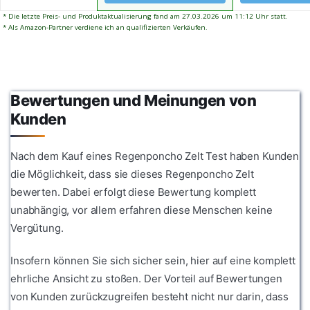
Druckknöpfe an beiden
Belastung. Fal
cm. Die Größe ist groß
gleichmäßig a
Seiten für einen perfekten
eine kompakt
* Die letzte Preis- und Produktaktualisierung fand am 27.03.2026 um 11:12 Uhr statt.
genug, um einen Rucksack
Rückseite des
* Als Amazon-Partner verdiene ich an qualifizierten Verkäufen.
Sitz, helfen die Wärme
stecken leicht
zu verdecken. Es bietet
angewendet. 
optimal zu regulieren, so
Seitentasche
ausgezeichnete
wasserdichte
wie den Poncho
Taillenpackun
Bewegungsfreiheit und ist
von 5000 mm b
atmungsaktiv einzustellen.
nimmt keinen 
dadurch sehr angenehm
effektiv die 
mühelosen Sc
zu tragen. Du kannst die
von Regenwas
plötzlichen S
Bewertungen und Meinungen von
Kapuze und die seitlichen
Kombination 
Verschlüsse an deine
Seam-Technolo
Kunden
Bedürfnisse anpassen.
sie sicher, da
Ihre Habselig
bei starkem 
Nach dem Kauf eines Regenponcho Zelt Test haben Kunden
trocken bleib
die Möglichkeit, dass sie dieses Regenponcho Zelt
bewerten. Dabei erfolgt diese Bewertung komplett
unabhängig, vor allem erfahren diese Menschen keine
Vergütung.
Insofern können Sie sich sicher sein, hier auf eine komplett
ehrliche Ansicht zu stoßen. Der Vorteil auf Bewertungen
von Kunden zurückzugreifen besteht nicht nur darin, dass