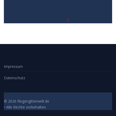
Bild von dem Regenponcho Zelt machen
3. Die Vergleichstabelle
zu Regenponcho Zelt
4. Vergleichstabellen zu Regenponcho Zelt
5. Wie Ihnen der richtige Kauf von Regenponcho Zelt gelingt
6.
Die Kriterien für unsere Bewertung
7.
Video
Impressum
Datenschutz
© 2026 fliegengitterwelt.de
• Alle Rechte vorbehalten.