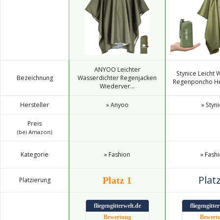
ANYOO Leichter
Stynice Leicht 
Bezeichnung
Wasserdichter Regenjacken
Regenponcho Her
Wiederver...
Hersteller
» Anyoo
» Styn
Preis
(bei Amazon)
Kategorie
» Fashion
» Fash
Platz
Platz 1
Platzierung
fliegengitterwelt.de
fliegengitte
Bewertung
Bewert