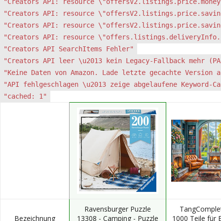
"Creators API: resource \"offersV2.listings.price.money
"Creators API: resource \"offersV2.listings.price.savin
"Creators API: resource \"offersV2.listings.price.savin
"Creators API: resource \"offers.listings.deliveryInfo.
"Creators API SearchItems Fehler"
"Creators API leer \u2013 kein Legacy-Fallback mehr (PA
"Keine Daten von Amazon. Lade letzte gecachte Version a
"API fehlgeschlagen \u2013 zeige abgelaufene Keyword-Ca
"cached: 1"
Ravensburger Puzzle
TangComplet
Bezeichnung
13308 - Camping - Puzzle
1000 Teile für