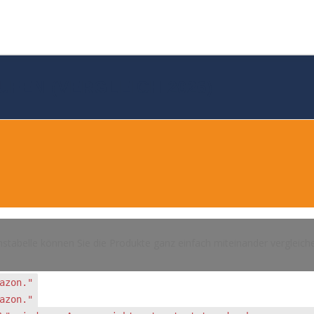
UFEN (VERGLEICH 2026)
hstabelle können Sie die Produkte ganz einfach miteinander vergleich
azon."
azon."