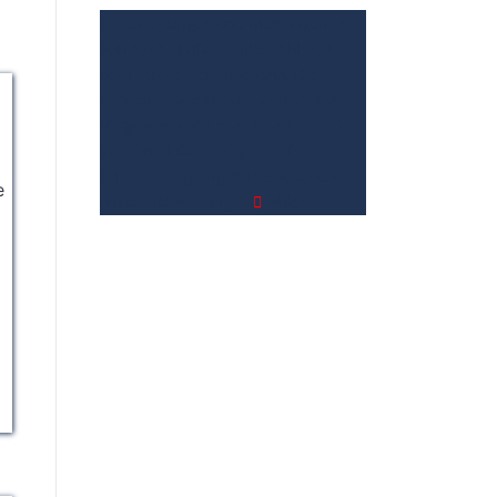
Sie die Teile beim
garantiert. Größe: 38 x
1. Bewertungen und Meinungen von
Zusammenstecken
26 cm, 70 x 50 cm.
Kunden
2. Umfassendes Bild von
schön glatt platzieren.
dem Puzzle Zelt machen
3. Die
Vergleichstabelle zu Puzzle Zelt
4.
Vergleichstabellen zu Puzzle Zelt
5.
Wie Ihnen der richtige Kauf von
Puzzle Zelt gelingt
6. Die Kriterien für
e
unsere Bewertung
7.
Video