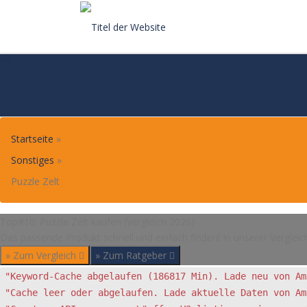
Skip
to
content
TOP#10: PUZZLE ZELT KA
Startseite
»
Sonstiges
»
Puzzle Zelt
Top#10: Puzzle Zelt kaufen (Vergleich 2026)
Das passende Produkt schnell und einfach finden! In unserer Vergleic
» Zum Vergleich
» Zum Ratgeber
"Keyword-Cache abgelaufen (186817 Min). Lade neu von Am
"Cache leer oder abgelaufen. Lade aktuelle Daten von Am