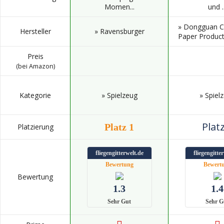
Momen...
und ..
» Dongguan C
Hersteller
» Ravensburger
Paper Products
Preis
(bei Amazon)
Kategorie
» Spielzeug
» Spiel
Platz
Platz 1
Platzierung
fliegengitterwelt.de
fliegengitte
Bewertung
Bewert
Bewertung
1.3
1.4
Sehr Gut
Sehr G