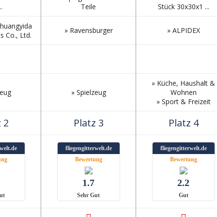
.
Teile
Stück 30x30x1 ...
huangyida
» Ravensburger
» ALPIDEX
 Co., Ltd.
» Küche, Haushalt &
zeug
» Spielzeug
Wohnen
» Sport & Freizeit
 2
Platz 3
Platz 4
rwelt.de
fliegengitterwelt.de
fliegengitterwelt.de
ung
Bewertung
Bewertung
1.7
2.2
ut
Sehr Gut
Gut