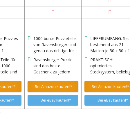
e: Puzzles
1000 bunte Puzzleteile
LIEFERUMFANG: Set
ür
von Ravensburger sind
bestehend aus 21
 1
genau das richtige für
Matten je 30 x 30 x 1
1:1-Poster,
jeden Puzzlefan, der
cm + 20 Randstücke 
Teile für
Ravensburger Puzzle
PRAKTISCH:
e: 27,56" x
faszinierende
ergibt eine
 1000
sind das beste
optimiertes
50 cm
Landschaftsmotive,
Gesamtfläche von ca
teile sind
Geschenk zu jedem
Stecksystem, beliebi
magische
212 cm x 92 cm = 1,
chtige für
Anlass: Geburtstag,
erweiterbar * mit
Fantasiewelten oder
m²
fan, der
Weihnachten, Ostern
strukturierter Anti-
kaufen!*
Bei Amazon kaufen!*
Bei Amazon kaufen!*
bunte Collagen liebt
e
oder einfach als tolle
Rutsch Oberfläche *
motive,
Freizeitbeschäftigung
sicher, robust,
kaufen!*
Bei eBay kaufen!*
Bei eBay kaufen!*
langlebig, vielseitig
ten oder
einsetzbar, schall- u
.
en liebt
stoßdämpfend