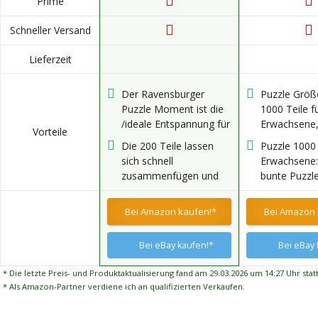
Prime
Schneller Versand
Lieferzeit
Der Ravensburger
Puzzle Größ
Puzzle Moment ist die
1000 Teile f
/ideale Entspannung für
Erwachsene,
Vorteile
Puzzleneulinge aber
Blendfreies 
Die 200 Teile lassen
Puzzle 1000 
auch für alle Puzzler,
Fertige Größ
sich schnell
Erwachsene:
die sich nach einer
19,69"/70*
zusammenfügen und
bunte Puzzle
kurzen Auszeit sehnen
wurden in gewohnter
genau das ri
und höchster
jeden Puzzle
Bei Amazon kaufen!*
Bei Amazon 
Ravensburger Qualität
faszinierend
hergestellt
Landschafts
Bei eBay kaufen!*
Bei eBay 
magische
Fantasiewel
* Die letzte Preis- und Produktaktualisierung fand am 29.03.2026 um 14:27 Uhr statt
bunte Collag
* Als Amazon-Partner verdiene ich an qualifizierten Verkäufen.