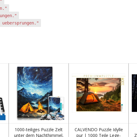
"
n."
ungen."
 uebersprungen."
1000-teiliges Puzzle Zelt
CALVENDO Puzzle Idylle
1
unter dem Nachthimmel,
pur | 1000 Teile Lege-
Z