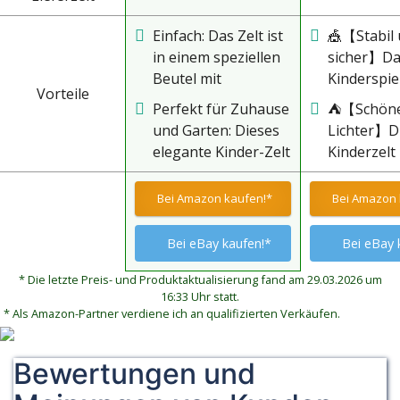
Einfach: Das Zelt ist
🎪【Stabil
in einem speziellen
sicher】Da
Beutel mit
Kinderspie
Vorteile
Tragegriff verpackt,
besteht au
Perfekt für Zuhause
⛺【Schöne
was es leicht zu
hochwerti
und Garten: Dieses
Lichter】D
transportieren und
Polyesterm
elegante Kinder-Zelt
Kinderzelt 
kompakt macht.
das ungift
wird sicher jedes
einer Lich
Passt problemlos in
geruchslos
Mädchen, das von
als Dekora
Bei Amazon kaufen!*
Bei Amazon 
den Kofferraum
und
seinem eigenen
ausgestatt
eines Autos. Das
umweltfreu
Haus träumt,
sieht nach
Bei eBay kaufen!*
Bei eBay 
Geschäft lässt sich
und keine
begeistern. Kann als
ein funkel
schnell und einfach
chemische
Spielzeugkiste und
Märchensc
* Die letzte Preis- und Produktaktualisierung fand am 29.03.2026 um
zusammenklappen
und Schads
16:33 Uhr statt.
als Spielzelt für das
die funkel
und wieder
enthält. D
* Als Amazon-Partner verdiene ich an qualifizierten Verkäufen.
Spielen im Freien
Sterne sch
ausklappen.
Burgzelt is
verwendet werden.
verträumt
Nehmen Sie einfach
bequem,
Bewertungen und
Atmosphäre
das Produkt aus der
atmungsak
der perfek
Abdeckung und
leicht zu r