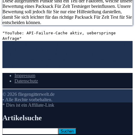
Diese aufgeführten Punkte sind ein Teil der Faktoren, welche unsere
Bewertung eines Packsack Für Zelt Testsieger beeinflussen. Unsere
Bewertung soll jedoch für Sie nur eine Hilfestellung darstellen,
damit Sie sich leichter für das richtige Packsack Für Zelt Test für Sie
entscheiden können.
"YouTube: API-Failure-Cache aktiv, ueberspringe
Anfrage"
1. Bewertungen und Meinungen von Kunden
2. Umfassendes Bild
von dem Packsack Für Zelt machen
3. Die Vergleichstabelle zu
Packsack Für Zelt
4. Vergleichstabellen zu Packsack Für Zelt
5. Wie
Ihnen der richtige Kauf von Packsack Für Zelt gelingt
6. Die
Kriterien für unsere Bewertung
7.
Video
Impressum
Datenschutz
© 2026 fliegengitterwelt.de
• Alle Rechte vorbehalten.
* Dies ist ein Affiliate-Link
Artikelsuche