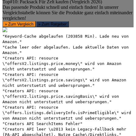
Top#10: Packsack Für Zelt kaufen (Vergleich 2026)
Das passende Produkt schnell und einfach finden! In unserer
Vergleichstabelle können Sie die Produkte ganz einfach miteinander
vergleichen!
» Zum Vergleich
» Zum Ratgeber
"Keyword-Cache abgelaufen (203858 Min). Lade neu von
Amazon."
"Cache leer oder abgelaufen. Lade aktuelle Daten von
Amazon."
"Creators API: resource
\"offersV2.listings.price.money\" wird von Amazon
nicht unterstuetzt und uebersprungen."
"Creators API: resource
\"offersV2.listings.price.savings\" wird von Amazon
nicht unterstuetzt und uebersprungen."
"Creators API: resource
\"offersV2.listings.price.savingBasis\" wird von
Amazon nicht unterstuetzt und uebersprungen."
"Creators API: resource
\"offers.listings.deliveryInfo.isPrimeEligible\" wird
von Amazon nicht unterstuetzt und uebersprungen."
"Creators API SearchItems Fehler"
"Creators API leer \u2013 kein Legacy-Fallback mehr
(PA-API abgeschaltet). Nutze Cache\/Direktlinks."