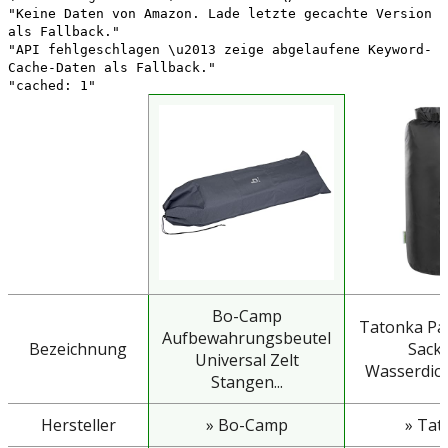
"Keine Daten von Amazon. Lade letzte gecachte Version
als Fallback."
"API fehlgeschlagen \u2013 zeige abgelaufene Keyword-
Cache-Daten als Fallback."
"cached: 1"
Bo-Camp
Tatonka Pa
Aufbewahrungsbeutel
Bezeichnung
Sack 
Universal Zelt
Wasserdicht
Stangen...
Hersteller
» Bo-Camp
» Tat