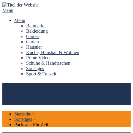
Skip
to
Menu
content
Menü
Baumarkt
Bekleidung
Games
Garten
Haustier
Küche, Haushalt & Wohnen
Prime Video
Schuhe & Handtaschen
Sonstiges
Sport & Freizeit
Top#10: Packsack Für Zelt
kaufen (Vergleich 2026)
Startseite
»
Sonstiges
»
Packsack Für Zelt