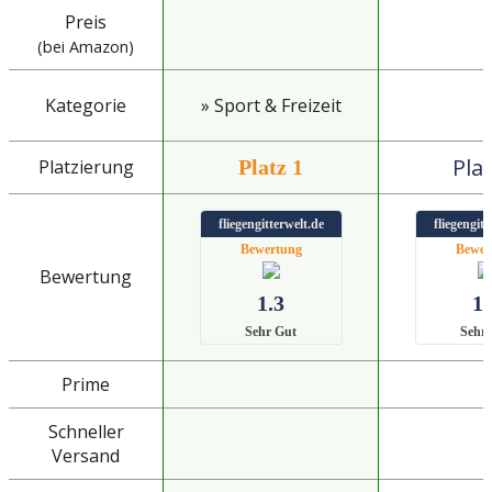
Preis
(bei Amazon)
Kategorie
» Sport & Freizeit
Plat
Platzierung
Platz 1
fliegengitterwelt.de
fliegengitt
Bewertung
Bewer
Bewertung
1.3
1.
Sehr Gut
Sehr
Prime
Schneller
Versand