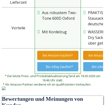
Lieferzeit
Aus robustem Two-
PRAKTISC
Tone 600D Oxford
Stausack 
deutsche
Vorteile
Marke Ta
Mit Kordelzug
WASSERD
Schafft 
Dry Sack 
und Orien
über get
Koffer, R
und eine
oder Ruc
Rollversc
Bei Amazon kaufen!*
Bei Amazon
Steckschn
ist absolu
Bei eBay kaufen!*
Bei eBay
wasserdic
* Die letzte Preis- und Produktaktualisierung fand am 19.03.2026 um
16:46 Uhr statt.
* Als Amazon-Partner verdiene ich an qualifizierten Verkäufen.
Bewertungen und Meinungen von