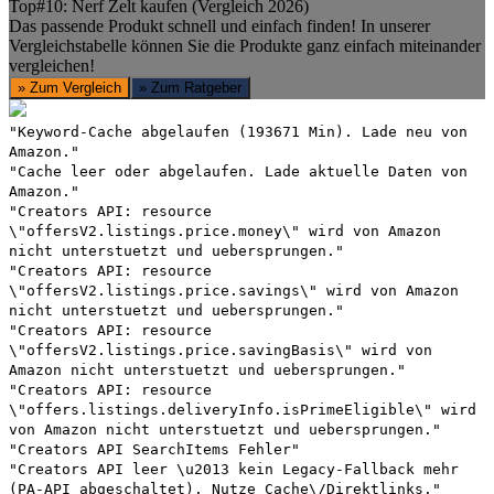
Top#10: Nerf Zelt kaufen (Vergleich 2026)
Das passende Produkt schnell und einfach finden! In unserer
Vergleichstabelle können Sie die Produkte ganz einfach miteinander
vergleichen!
» Zum Vergleich
» Zum Ratgeber
"Keyword-Cache abgelaufen (193671 Min). Lade neu von
Amazon."
"Cache leer oder abgelaufen. Lade aktuelle Daten von
Amazon."
"Creators API: resource
\"offersV2.listings.price.money\" wird von Amazon
nicht unterstuetzt und uebersprungen."
"Creators API: resource
\"offersV2.listings.price.savings\" wird von Amazon
nicht unterstuetzt und uebersprungen."
"Creators API: resource
\"offersV2.listings.price.savingBasis\" wird von
Amazon nicht unterstuetzt und uebersprungen."
"Creators API: resource
\"offers.listings.deliveryInfo.isPrimeEligible\" wird
von Amazon nicht unterstuetzt und uebersprungen."
"Creators API SearchItems Fehler"
"Creators API leer \u2013 kein Legacy-Fallback mehr
(PA-API abgeschaltet). Nutze Cache\/Direktlinks."