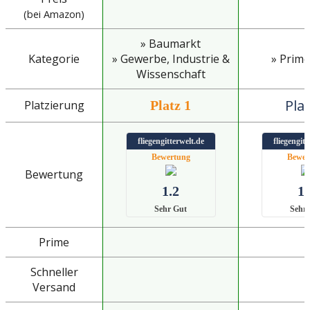
(bei Amazon)
» Baumarkt
Kategorie
» Gewerbe, Industrie &
» Prime
Wissenschaft
Plat
Platzierung
Platz 1
fliegengitterwelt.de
fliegengitt
Bewertung
Bewer
Bewertung
1.2
1.
Sehr Gut
Sehr
Prime
Schneller
Versand