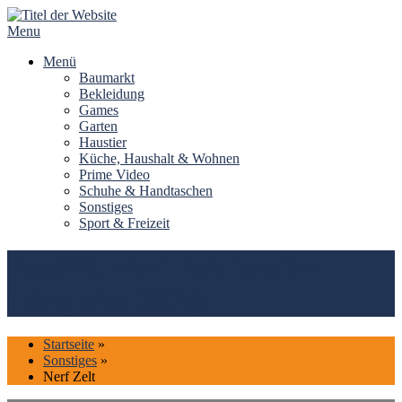
Skip
to
Menu
content
Menü
Baumarkt
Bekleidung
Games
Garten
Haustier
Küche, Haushalt & Wohnen
Prime Video
Schuhe & Handtaschen
Sonstiges
Sport & Freizeit
Top#10: Nerf Zelt kaufen
(Vergleich 2026)
Startseite
»
Sonstiges
»
Nerf Zelt