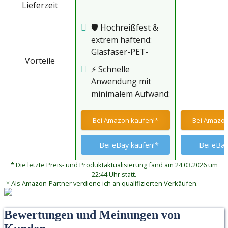
Lieferzeit
🛡️ Hochreißfest &
extrem haftend:
Glasfaser-PET-
Vorteile
Verbundmaterial mit
⚡ Schnelle
Spezialkleber – hält
Anwendung mit
auch bei starkem
minimalem Aufwand:
Wind, Regen und
Selbstklebendes
UV-Strahlung.
Band für sofortige
Bei Amazon kaufen!*
Bei Amazon
Hinweis: Vor dem
Reparaturen:
Aufkleben
Einfach mit Schere
Bei eBay kaufen!*
Bei eBay
Oberfläche
zuschneiden, auf die
gründlich reinigen!
* Die letzte Preis- und Produktaktualisierung fand am 24.03.2026 um
gereinigte Stelle
22:44 Uhr statt.
kleben und
* Als Amazon-Partner verdiene ich an qualifizierten Verkäufen.
festdrücken – keine
zusätzlichen
Bewertungen und Meinungen von
Klebstoffe
erforderlich!