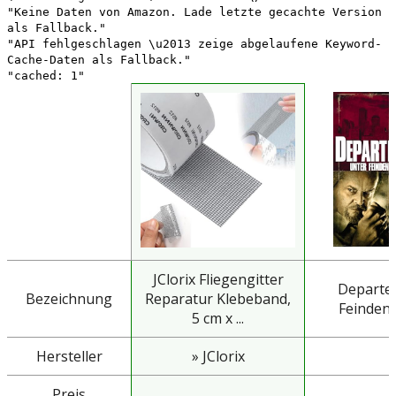
"Keine Daten von Amazon. Lade letzte gecachte Version
als Fallback."
"API fehlgeschlagen \u2013 zeige abgelaufene Keyword-
Cache-Daten als Fallback."
"cached: 1"
JClorix Fliegengitter
Departed
Bezeichnung
Reparatur Klebeband,
Feinden 
5 cm x ...
Hersteller
» JClorix
Preis