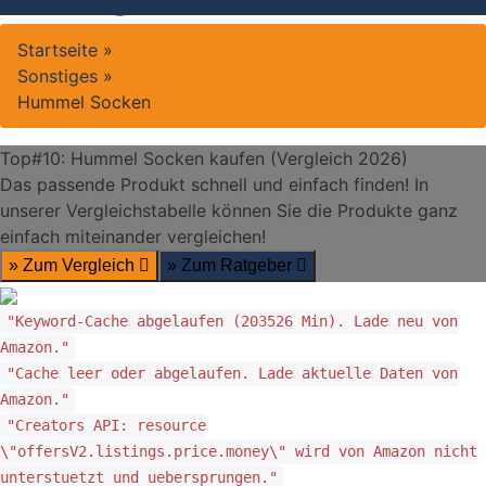
Startseite
»
Sonstiges
»
Hummel Socken
Top#10: Hummel Socken kaufen (Vergleich 2026)
Das passende Produkt schnell und einfach finden! In
unserer Vergleichstabelle können Sie die Produkte ganz
einfach miteinander vergleichen!
» Zum Vergleich
» Zum Ratgeber
"Keyword-Cache abgelaufen (203526 Min). Lade neu von
Amazon."
"Cache leer oder abgelaufen. Lade aktuelle Daten von
Amazon."
"Creators API: resource
\"offersV2.listings.price.money\" wird von Amazon nicht
unterstuetzt und uebersprungen."