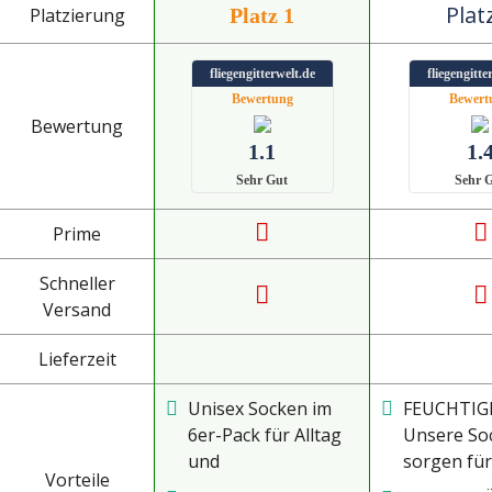
Plat
Platzierung
Platz 1
fliegengitterwelt.de
fliegengitte
Bewertung
Bewert
Bewertung
1.1
1.
Sehr Gut
Sehr 
Prime
Schneller
Versand
Lieferzeit
Unisex Socken im
FEUCHTIG
6er-Pack für Alltag
Unsere So
und
sorgen für
Vorteile
Sportaktivitäten.
optimalen