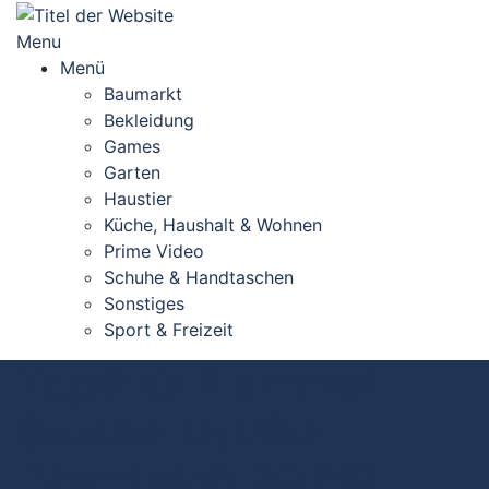
Skip
to
Menu
content
Menü
Baumarkt
Bekleidung
Games
Garten
Haustier
Küche, Haushalt & Wohnen
Prime Video
Schuhe & Handtaschen
Sonstiges
Sport & Freizeit
Top#10: Hummel
Socken kaufen
(Vergleich 2026)