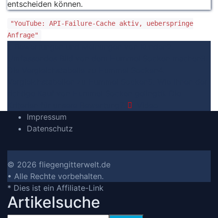
entscheiden können.
"YouTube: API-Failure-Cache aktiv, ueberspringe
Anfrage"
1. Bewertungen und Meinungen von Kunden
2.
Umfassendes Bild von dem Hummel Socken machen
3.
Die Vergleichstabelle zu Hummel Socken
4.
Vergleichstabellen zu Hummel Socken
5. Wie Ihnen der
richtige Kauf von Hummel Socken gelingt
6. Die
Kriterien für unsere Bewertung
7.
Video
Impressum
Datenschutz
© 2026 fliegengitterwelt.de
• Alle Rechte vorbehalten.
* Dies ist ein Affiliate-Link
Artikelsuche