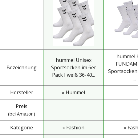
hummel 
hummel Unisex
FUNDAM
Bezeichnung
Sportsocken im 6er
Sportsocken 
Pack I weiß 36-40...
...
Hersteller
» Hummel
Preis
(bei Amazon)
Kategorie
» Fashion
» Fas