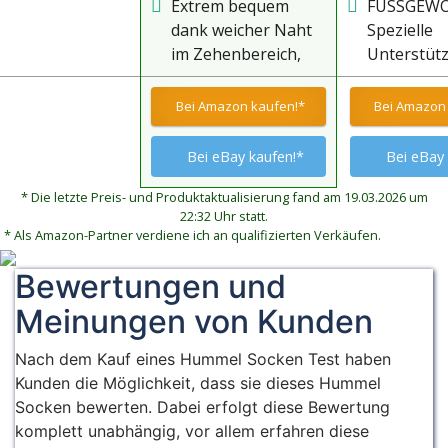
Extrem bequem
FUSSGEW
Feuchtigke
dank weicher Naht
Spezielle
und halten
im Zehenbereich,
Unterstüt
trocken.
die Hautirritationen
Fußgewölb
verhindert.
für maxim
Bei Amazon kaufen!*
Bei Amazon 
Komfort u
perfekte P
Bei eBay kaufen!*
Bei eBay 
* Die letzte Preis- und Produktaktualisierung fand am 19.03.2026 um
22:32 Uhr statt.
* Als Amazon-Partner verdiene ich an qualifizierten Verkäufen.
Bewertungen und
Meinungen von Kunden
Nach dem Kauf eines Hummel Socken Test haben
Kunden die Möglichkeit, dass sie dieses Hummel
Socken bewerten. Dabei erfolgt diese Bewertung
komplett unabhängig, vor allem erfahren diese