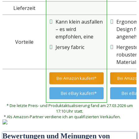
Lieferzeit
Kann klein ausfallen
Ergonomi
– es wird
Design fü
empfohlen, eine
angeneh
Vorteile
Größe größer zu
Handhab
Jersey fabric
Hergestel
wählen.
robusten
Materiali
langanha
Nutzung
Bei Amazon kaufen!*
Bei Amazon
Bei eBay kaufen!*
Bei eBay
* Die letzte Preis- und Produktaktualisierung fand am 27.03.2026 um
17:10 Uhr statt.
* Als Amazon-Partner verdiene ich an qualifizierten Verkäufen.
Bewertungen und Meinungen von