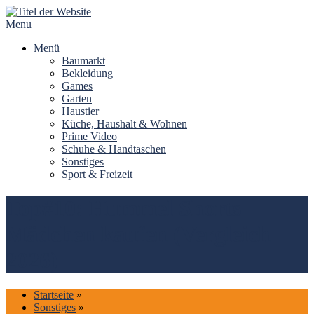
Skip
to
Menu
content
Menü
Baumarkt
Bekleidung
Games
Garten
Haustier
Küche, Haushalt & Wohnen
Prime Video
Schuhe & Handtaschen
Sonstiges
Sport & Freizeit
Top#10: Hummel Shorts
Mädchen kaufen (Vergleich
2026)
Startseite
»
Sonstiges
»