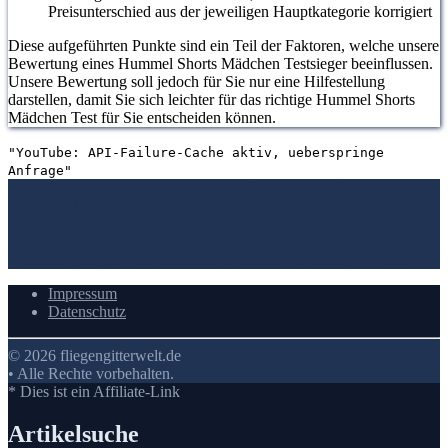
Preisunterschied aus der jeweiligen Hauptkategorie korrigiert
Diese aufgeführten Punkte sind ein Teil der Faktoren, welche unsere
Bewertung eines Hummel Shorts Mädchen Testsieger beeinflussen.
Unsere Bewertung soll jedoch für Sie nur eine Hilfestellung
darstellen, damit Sie sich leichter für das richtige Hummel Shorts
Mädchen Test für Sie entscheiden können.
"YouTube: API-Failure-Cache aktiv, ueberspringe
Anfrage"
1. Bewertungen und Meinungen von Kunden
2. Umfassendes Bild
von dem Hummel Shorts Mädchen machen
3. Die Vergleichstabelle
zu Hummel Shorts Mädchen
4. Vergleichstabellen zu Hummel
Shorts Mädchen
5. Wie Ihnen der richtige Kauf von Hummel Shorts
Mädchen gelingt
6. Die Kriterien für unsere Bewertung
7.
Video
Impressum
Datenschutz
© 2026 fliegengitterwelt.de
• Alle Rechte vorbehalten.
* Dies ist ein Affiliate-Link
Artikelsuche