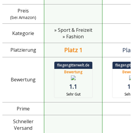
Preis
(bei Amazon)
» Sport & Freizeit
Kategorie
» Fashion
Platz 1
Plat
Platzierung
fliegengitterwelt.de
fliegengitt
Bewertung
Bewer
Bewertung
1.1
1.
Sehr Gut
Sehr
Prime
Schneller
Versand