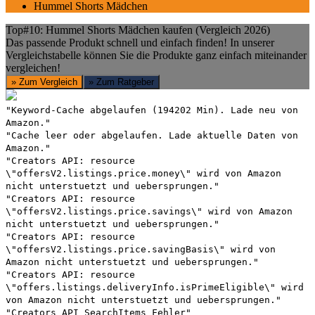
Hummel Shorts Mädchen
Top#10: Hummel Shorts Mädchen kaufen (Vergleich 2026)
Das passende Produkt schnell und einfach finden! In unserer
Vergleichstabelle können Sie die Produkte ganz einfach miteinander
vergleichen!
» Zum Vergleich
» Zum Ratgeber
"Keyword-Cache abgelaufen (194202 Min). Lade neu von
Amazon."
"Cache leer oder abgelaufen. Lade aktuelle Daten von
Amazon."
"Creators API: resource
\"offersV2.listings.price.money\" wird von Amazon
nicht unterstuetzt und uebersprungen."
"Creators API: resource
\"offersV2.listings.price.savings\" wird von Amazon
nicht unterstuetzt und uebersprungen."
"Creators API: resource
\"offersV2.listings.price.savingBasis\" wird von
Amazon nicht unterstuetzt und uebersprungen."
"Creators API: resource
\"offers.listings.deliveryInfo.isPrimeEligible\" wird
von Amazon nicht unterstuetzt und uebersprungen."
"Creators API SearchItems Fehler"