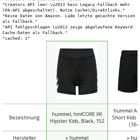
"Creators API leer \u2013 kein Legacy-Fallback mehr
(PA-API abgeschaltet). Nutze Cache\/Direktlinks."
"Keine Daten von Amazon. Lade letzte gecachte Version
als Fallback."
"API fehlgeschlagen \u2013 zeige abgelaufene Keyword-
Cache-Daten als Fallback."
"cached: 1"
hummel Aut
hummel, hmlCORE XK
Bezeichnung
Short Kids 
Hipster Kids, Black, 152
(164)
Hersteller
» hummel
» hu