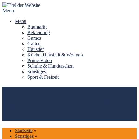
Skip
to
Menu
content
Menü
Baumarkt
Bekleidung
Games
Garten
Haustier
Küche, Haushalt & Wohnen
Prime Video
Schuhe & Handtaschen
Sonstiges
Sport & Freizeit
Top#10: Frio Kühltasche
Expedition kaufen (Vergleich
2026)
Startseite
»
Sonstiges
»