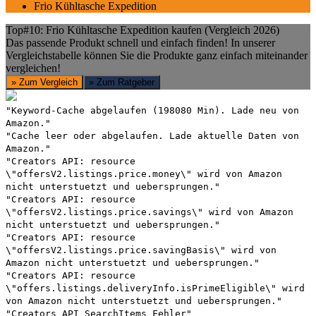
Frio Kühltasche Expedition
Top#10: Frio Kühltasche Expedition kaufen (Vergleich 2026)
Das passende Produkt schnell und einfach finden! In unserer
Vergleichstabelle können Sie die Produkte ganz einfach miteinander
vergleichen!
» Zum Vergleich
» Zum Ratgeber
"Keyword-Cache abgelaufen (198080 Min). Lade neu von
Amazon."
"Cache leer oder abgelaufen. Lade aktuelle Daten von
Amazon."
"Creators API: resource
\"offersV2.listings.price.money\" wird von Amazon
nicht unterstuetzt und uebersprungen."
"Creators API: resource
\"offersV2.listings.price.savings\" wird von Amazon
nicht unterstuetzt und uebersprungen."
"Creators API: resource
\"offersV2.listings.price.savingBasis\" wird von
Amazon nicht unterstuetzt und uebersprungen."
"Creators API: resource
\"offers.listings.deliveryInfo.isPrimeEligible\" wird
von Amazon nicht unterstuetzt und uebersprungen."
"Creators API SearchItems Fehler"