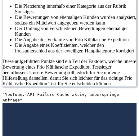
Die Platzierung innerhalb einer Kategorie aus der Rubrik
Sonstiges
Die Bewertungen von ehemaligen Kunden wurden analysiert,
sodass ein Mittelwert angegeben werden kann
Der Umfang von verschiedenen Bewertungen ehemaliger
Kunden
Die Angabe der Verkäufe von Frio Kühltasche Expedition
Die Angabe eines Koeffizienten, welcher den
Preisunterschied aus der jeweiligen Hauptkategorie korrigiert
Diese aufgeführten Punkte sind ein Teil der Faktoren, welche unsere
Bewertung eines Frio Kühltasche Expedition Testsieger
beeinflussen. Unsere Bewertung soll jedoch für Sie nur eine
Hilfestellung darstellen, damit Sie sich leichter für das richtige Frio
Kühltasche Expedition Test für Sie entscheiden können.
"YouTube: API-Failure-Cache aktiv, ueberspringe
Anfrage"
1. Bewertungen und Meinungen von Kunden
2. Umfassendes Bild
von dem Frio Kühltasche Expedition machen
3. Die
Vergleichstabelle zu Frio Kühltasche Expedition
4.
Vergleichstabellen zu Frio Kühltasche Expedition
5. Wie Ihnen der
richtige Kauf von Frio Kühltasche Expedition gelingt
6. Die
Kriterien für unsere Bewertung
7.
Video