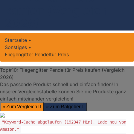
kaufen (Vergleich
2026)
Startseite
»
Sonstiges
»
Fliegengitter Pendeltür Preis
Top#10: Fliegengitter Pendeltür Preis kaufen (Vergleich
2026)
Das passende Produkt schnell und einfach finden! In
unserer Vergleichstabelle können Sie die Produkte ganz
einfach miteinander vergleichen!
» Zum Vergleich
» Zum Ratgeber
"Keyword-Cache abgelaufen (192347 Min). Lade neu von
Amazon."