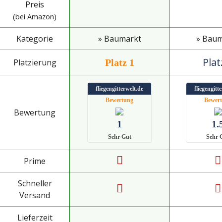
Preis
(bei Amazon)
Kategorie
» Baumarkt
» Bau
Plat
Platzierung
Platz 1
fliegengitterwelt.de
fliegengitt
Bewertung
Bewer
Bewertung
1
1.
Sehr Gut
Sehr 
Prime
Schneller
Versand
Lieferzeit