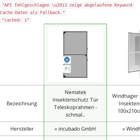
"API fehlgeschlagen \u2013 zeige abgelaufene Keyword-
Cache-Daten als Fallback."
"cached: 1"
Nematek
Windhager 
Insektenschutz Tür
Bezeichnung
Insekten
Teleskoprahmen -
100x210cm
schmal...
Hersteller
» incubado GmbH
» Wind