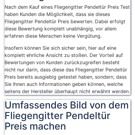
Insektenschutzes
von 99 x 180 cm cm
Nach dem Kauf eines Fliegengitter Pendeltür Preis Test
zusätzlich. Das
teleskopiert werden.
haben Kunden die Möglichkeit, dass sie dieses
Premium-
Fliegengitter Pendeltür Preis bewerten. Dabei erfolgt
Fiberglasgewebe ist
diese Bewertung komplett unabhängig, vor allem
UV- und
erfahren diese Menschen keine Vergütung.
witterungsbeständig.
Insofern können Sie sich sicher sein, hier auf eine
komplett ehrliche Ansicht zu stoßen. Der Vorteil auf
Bewertungen von Kunden zurückzugreifen besteht
nicht nur darin, dass diese das Fliegengitter Pendeltür
Preis bereits ausgiebig getestet haben, sondern, dass
Sie Ihnen auch Informationen geben können, welche
seitens der Hersteller überhaupt nicht erwähnt werden.
Umfassendes Bild von dem
Fliegengitter Pendeltür
Preis machen