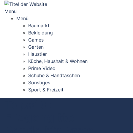
Skip
to
Menu
content
Menü
Baumarkt
Bekleidung
Games
Garten
Haustier
Küche, Haushalt & Wohnen
Prime Video
Schuhe & Handtaschen
Sonstiges
Sport & Freizeit
Top#10:
Fliegengitter
Pendeltür Preis