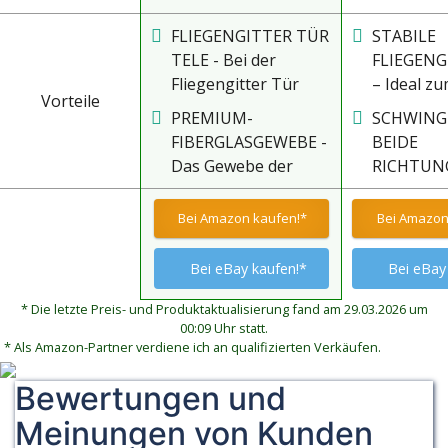
FLIEGENGITTER TÜR
STABILE
TELE - Bei der
FLIEGEN
Fliegengitter Tür
– Ideal z
Vorteile
Tele erfolgt die
von Terra
PREMIUM-
SCHWING
Montage ohne
Balkontüre
FIBERGLASGEWEBE -
BEIDE
Zusägen.
zum Ein- 
Das Gewebe der
RICHTUN
Stattdessen werden
Ausgehen
Teleskop
UND ZU –
die Profile der
werden
Fliegengitter Tür
dabei per
Bei Amazon kaufen!*
Bei Amazon
Insektenschutz Tür
nimmst du im Alltag
Fuß geöff
auf das gewünschte
durch die besonders
werden
Bei eBay kaufen!*
Bei eBay
Maß teleskopiert.
gute Licht- und
Die stabilen
Luftdurchlässigkeit
* Die letzte Preis- und Produktaktualisierung fand am 29.03.2026 um
Kunststoff
00:09 Uhr statt.
kaum wahr. Das
Eckverbinder
* Als Amazon-Partner verdiene ich an qualifizierten Verkäufen.
anthrazitfarbenen
verbinden die Profile.
Fliegengittergewebe
Bewertungen und
Die Insektenschutz
unterstützt die
Tür kann kann bis
Meinungen von Kunden
Durchsicht deines
auf das Minimalmaß