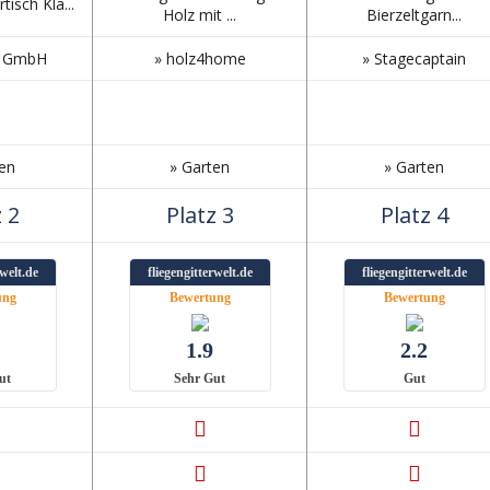
tisch Kla...
Holz mit ...
Bierzeltgarn...
e GmbH
» holz4home
» Stagecaptain
ten
» Garten
» Garten
 2
Platz 3
Platz 4
rwelt.de
fliegengitterwelt.de
fliegengitterwelt.de
ung
Bewertung
Bewertung
1.9
2.2
ut
Sehr Gut
Gut