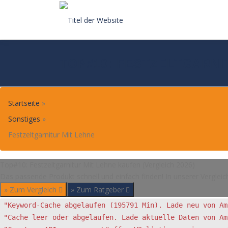
Skip
to
content
TOP#10: FESTZELTGARNI
Startseite
»
Sonstiges
»
Festzeltgarnitur Mit Lehne
Top#10: Festzeltgarnitur Mit Lehne kaufen (Vergleich 2026)
Das passende Produkt schnell und einfach finden! In unserer Vergleic
» Zum Vergleich
» Zum Ratgeber
"Keyword-Cache abgelaufen (195791 Min). Lade neu von Am
"Cache leer oder abgelaufen. Lade aktuelle Daten von Am