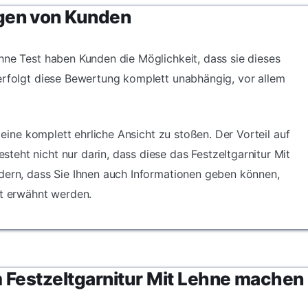
r beim
ppbar im
gen von Kunden
iese
en, als
sorgt für
Camping
e
k oder im
hne Test haben Kunden die Möglichkeit, dass sie dieses
 und hohen
rzelt
erfolgt diese Bewertung komplett unabhängig, vor allem
– unser
sstisch mit
n ist ideal
enbereich
f eine komplett ehrliche Ansicht zu stoßen. Der Vorteil auf
nge in
eht nicht nur darin, dass diese das Festzeltgarnitur Mit
dern, dass Sie Ihnen auch Informationen geben können,
ht erwähnt werden.
 Festzeltgarnitur Mit Lehne machen