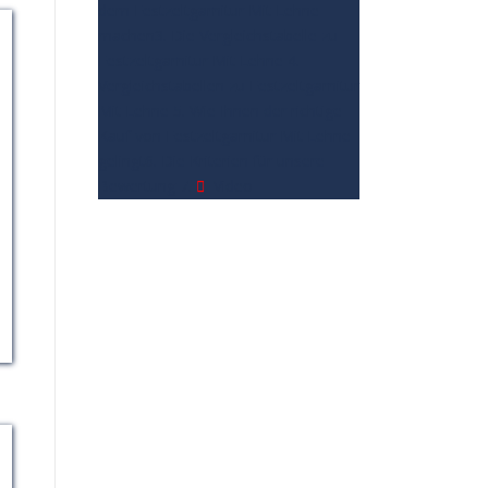
dem Festzeltgarnitur Mit Lehne
machen
3. Die Vergleichstabelle zu
Festzeltgarnitur Mit Lehne
4.
Vergleichstabellen zu Festzeltgarnitur
Mit Lehne
5. Wie Ihnen der richtige
Kauf von Festzeltgarnitur Mit Lehne
gelingt
6. Die Kriterien für unsere
Bewertung
7.
Video