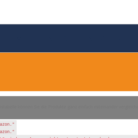
TUR MIT LEHNE KAUFEN (VERGLEIC
hstabelle können Sie die Produkte ganz einfach miteinander vergleich
azon."
azon."