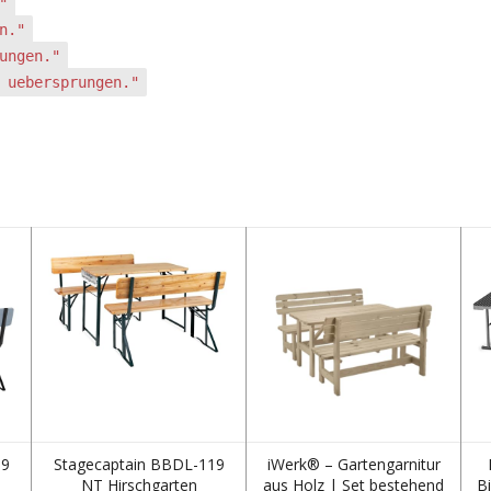
"
n."
ungen."
 uebersprungen."
19
Stagecaptain BBDL-119
iWerk® – Gartengarnitur
NT Hirschgarten
aus Holz | Set bestehend
Bi