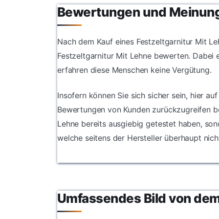
outdoor ode
Esstisch kla
Bewertungen und Meinun
Camping – d
eigenen Gart
Sitzgarnitur 
Klapptisch 
eine gesellig
beim Picknic
Nach dem Kauf eines Festzeltgarnitur Mit Le
Atmosphäre
Urlaub im Vo
Komfort.
Festzeltgarnitur Mit Lehne bewerten. Dabei 
Wohnwagen 
klappbarer E
erfahren diese Menschen keine Vergütung.
seinen Bänke
für den Auß
Insofern können Sie sich sicher sein, hier au
und bleibt la
Bewertungen von Kunden zurückzugreifen best
Topform.
Lehne bereits ausgiebig getestet haben, son
welche seitens der Hersteller überhaupt nic
Umfassendes Bild von dem