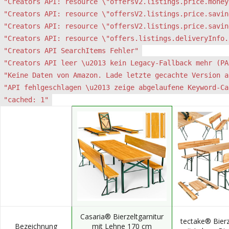
"Creators API: resource \"offersV2.listings.price.money
"Creators API: resource \"offersV2.listings.price.savin
"Creators API: resource \"offersV2.listings.price.savin
"Creators API: resource \"offers.listings.deliveryInfo.
"Creators API SearchItems Fehler"
"Creators API leer \u2013 kein Legacy-Fallback mehr (PA
"Keine Daten von Amazon. Lade letzte gecachte Version a
"API fehlgeschlagen \u2013 zeige abgelaufene Keyword-Ca
"cached: 1"
Casaria® Bierzeltgarnitur
tectake® Bierz
Bezeichnung
mit Lehne 170 cm