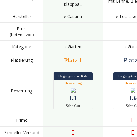
mit Lehne, Bier
Klappba...
Hersteller
» Casaria
» TecTak
Preis
(bei Amazon)
Kategorie
» Garten
» Gar
Platz
Platz 1
Platzierung
fliegengitterwelt.de
fliegengitte
Bewertung
Bewert
Bewertung
1.1
1.6
Sehr Gut
Sehr G
Prime
Schneller Versand