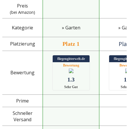
Preis
(bei Amazon)
Kategorie
» Garten
» Ga
Plat
Platzierung
Platz 1
fliegengitterwelt.de
fliegengitt
Bewertung
Bewer
Bewertung
1.3
1.
Sehr Gut
Sehr
Prime
Schneller
Versand