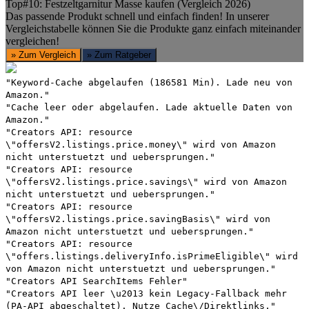
Top#10: Festzeltgarnitur Masse kaufen (Vergleich 2026)
Das passende Produkt schnell und einfach finden! In unserer
Vergleichstabelle können Sie die Produkte ganz einfach miteinander
vergleichen!
» Zum Vergleich
» Zum Ratgeber
"Keyword-Cache abgelaufen (186581 Min). Lade neu von
Amazon."
"Cache leer oder abgelaufen. Lade aktuelle Daten von
Amazon."
"Creators API: resource
\"offersV2.listings.price.money\" wird von Amazon
nicht unterstuetzt und uebersprungen."
"Creators API: resource
\"offersV2.listings.price.savings\" wird von Amazon
nicht unterstuetzt und uebersprungen."
"Creators API: resource
\"offersV2.listings.price.savingBasis\" wird von
Amazon nicht unterstuetzt und uebersprungen."
"Creators API: resource
\"offers.listings.deliveryInfo.isPrimeEligible\" wird
von Amazon nicht unterstuetzt und uebersprungen."
"Creators API SearchItems Fehler"
"Creators API leer \u2013 kein Legacy-Fallback mehr
(PA-API abgeschaltet). Nutze Cache\/Direktlinks."