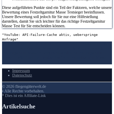
Diese aufgeführten Punkte sind ein Teil der Faktoren, welche unsere
Bewertung eines Festzeltgarnitur Masse Testsieger beeinflussen.
Unsere Bewertung soll jedoch für Sie nur eine Hilfestellung
darstellen, damit Sie sich leichter für das richtige Festzeltgarnitur
Masse Test für Sie entscheiden können.
"YouTube: API-Failure-Cache aktiv, ueberspringe
Anfrage"
1. Bewertungen und Meinungen von Kunden
2. Umfassendes Bild
von dem Festzeltgarnitur Masse machen
3. Die Vergleichstabelle zu
Festzeltgarnitur Masse
4. Vergleichstabellen zu Festzeltgarnitur
Masse
5. Wie Ihnen der richtige Kauf von Festzeltgarnitur Masse
gelingt
6. Die Kriterien für unsere Bewertung
7.
Video
Impressum
Datenschutz
© 2026 fliegengitterwelt.de
• Alle Rechte vorbehalten.
* Dies ist ein Affiliate-Link
Artikelsuche