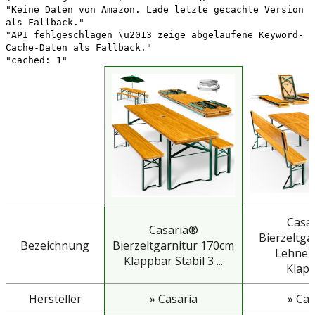
"Keine Daten von Amazon. Lade letzte gecachte Version
als Fallback."
"API fehlgeschlagen \u2013 zeige abgelaufene Keyword-
Cache-Daten als Fallback."
"cached: 1"
Casa
Casaria®
Bierzeltga
Bezeichnung
Bierzeltgarnitur 170cm
Lehne 
Klappbar Stabil 3 ...
Klapp
Hersteller
» Casaria
» Cas