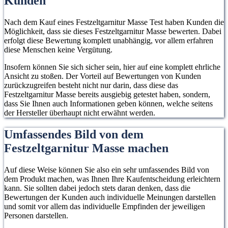
Kunden
Zusammengeklappt
einfach 
Nach dem Kauf eines Festzeltgarnitur Masse Test haben Kunden die
haben die Bänke
ideal zum
Möglichkeit, dass sie dieses Festzeltgarnitur Masse bewerten. Dabei
und der Tisch nur
Platzspar
erfolgt diese Bewertung komplett unabhängig, vor allem erfahren
eine Höhe von
diese Menschen keine Vergütung.
jeweils 6 cm.
Insofern können Sie sich sicher sein, hier auf eine komplett ehrliche
Ansicht zu stoßen. Der Vorteil auf Bewertungen von Kunden
zurückzugreifen besteht nicht nur darin, dass diese das
Festzeltgarnitur Masse bereits ausgiebig getestet haben, sondern,
dass Sie Ihnen auch Informationen geben können, welche seitens
der Hersteller überhaupt nicht erwähnt werden.
Umfassendes Bild von dem
Festzeltgarnitur Masse machen
Auf diese Weise können Sie also ein sehr umfassendes Bild von
dem Produkt machen, was Ihnen Ihre Kaufentscheidung erleichtern
kann. Sie sollten dabei jedoch stets daran denken, dass die
Bewertungen der Kunden auch individuelle Meinungen darstellen
und somit vor allem das individuelle Empfinden der jeweiligen
Personen darstellen.