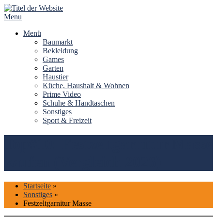
Skip
to
Menu
content
Menü
Baumarkt
Bekleidung
Games
Garten
Haustier
Küche, Haushalt & Wohnen
Prime Video
Schuhe & Handtaschen
Sonstiges
Sport & Freizeit
Top#10: Festzeltgarnitur Masse
kaufen (Vergleich 2026)
Startseite
»
Sonstiges
»
Festzeltgarnitur Masse