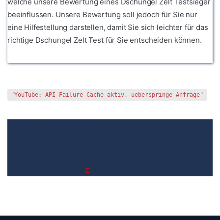
welche unsere Bewertung eines Dschungel Zelt Testsieger
beeinflussen. Unsere Bewertung soll jedoch für Sie nur
eine Hilfestellung darstellen, damit Sie sich leichter für das
richtige Dschungel Zelt Test für Sie entscheiden können.
"YouTube: API-Failure-Cache aktiv, ueberspringe Anfrage"
1. Bewertungen und Meinungen von Kunden
2. Umfassendes
Bild von dem Dschungel Zelt machen
3. Die Vergleichstabelle zu
Dschungel Zelt
4. Vergleichstabellen zu Dschungel Zelt
5. Wie
Ihnen der richtige Kauf von Dschungel Zelt gelingt
6. Die Kriterien
für unsere Bewertung
7.
Video