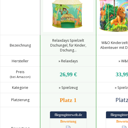
Relaxdays Spielzelt
W&O Kinderzelt
Bezeichnung
Dschungel, für Kinder,
Abenteuer mit Ds
Dschung...
Hersteller
» Relaxdays
» W&
Preis
26,99 €
33,99
(bei Amazon)
Kategorie
» Spielzeug
» Spiel
Platz
Platz 1
Platzierung
fliegengitterwelt.de
fliegengitte
Bewertung
Bewert