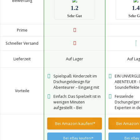
Bewertung
1.2
1.4
Sehr Gut
Sehr G
Prime
Schneller Versand
Lieferzeit
Auf Lager
Auf La
Spielspaß: Kinderzelt im
EIN UNVERGL
Dschungeldesign für
ABENTEUER - 
Abenteurer – Eingang mit
Soundeffekte 
Vorteile
Rolltür– HxD ca. 125 x 105
Spielzelt Kind
Einfach: Das Spielzelt ist in
Fesselnde
cm
echte Safari 
wenigen Minuten
Dschungelger
wo sie ihre Li
aufgestellt – Bei
Experten in d
aus dem Dsch
Nichtgebrauch
Kinderentwick
und hören. Mi
platzsparend faltbar
sich einig, da
spannenden 
Bei Amazon kaufen!*
Bei Amazon 
Spielzeuge di
macht dieses 
sind, die die 
Kinderzelt Ju
Kinder förde
Mädchen neug
Bei eBay kaufen!*
Bei eBay