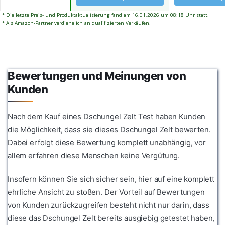
Sie Kinderzi
über den Dsc
einem Dschun
erfahren. Und
* Die letzte Preis- und Produktaktualisierung fand am 16.01.2026 um 08:18 Uhr statt.
sich Kinder m
* Als Amazon-Partner verdiene ich an qualifizierten Verkäufen.
unserem einf
Tipi-Zelt aus
up-Design ka
Drücken Sie d
Abenteuer in
patentierte D
Minuten begin
Sound-Taste 
als Entdecker
Kinderzelt fü
oder zum Ver
Bewertungen und Meinungen von
die Fantasie I
Dschungel De
mit 6 legendä
Kunden
Kinderzimme
Tiergeräusch
Leben zu erw
Nach dem Kauf eines Dschungel Zelt Test haben Kunden
die Möglichkeit, dass sie dieses Dschungel Zelt bewerten.
Dabei erfolgt diese Bewertung komplett unabhängig, vor
allem erfahren diese Menschen keine Vergütung.
Insofern können Sie sich sicher sein, hier auf eine komplett
ehrliche Ansicht zu stoßen. Der Vorteil auf Bewertungen
von Kunden zurückzugreifen besteht nicht nur darin, dass
diese das Dschungel Zelt bereits ausgiebig getestet haben,