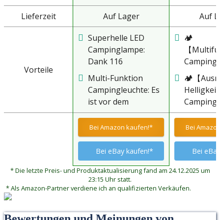
Lieferzeit
Auf Lager
Auf L
Superhelle LED
🏕
Campinglampe:
【Multifu
Dank 116
Campingl
Vorteile
hochwertiger LED-
Use-Desi
Multi-Funktion
🏕【Ausre
Lampenperlen ist
Klappbar
Campingleuchte: Es
Helligkei
Blukar
Seitenlich
ist vor dem
Camping
Campinglampe
Licht fung
Aufklappen des
verwende
energiesparend und
tragbare
Seitenlicht als
hochwert
Bei Amazon kaufen!*
Bei Amazon
umweltfreundlich,
Campingli
tragbares
Lampenpe
hat einen geringen
Klappen S
Campinglicht und
stabiler L
Bei eBay kaufen!*
Bei eBay
Verbrauch und eine
Seitenlich
nach dem
Der Abstr
lange Lebensdauer.
und mit 
* Die letzte Preis- und Produktaktualisierung fand am 24.12.2025 um
Aufklappen des
von 360 °
Es strahlt
oben könn
23:15 Uhr statt.
Seitenlich als Mini-
helles un
* Als Amazon-Partner verdiene ich an qualifizierten Verkäufen.
gleichmäßiges und
kleine
Pendelleuchte
Licht, um 
helles 3000K
Pendelle
verwendbar.
oder Zim
warmweißes Licht
verwende
Bewertungen und Meinungen von
Gleichzeitig ist es
Dunkeln 