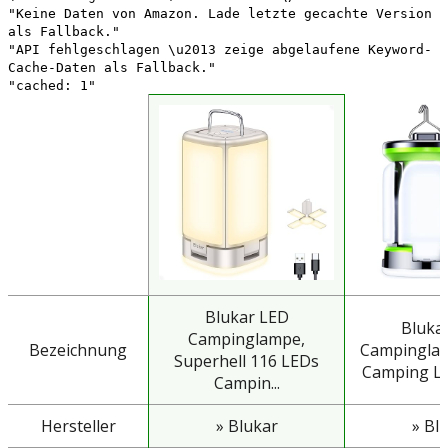
"Keine Daten von Amazon. Lade letzte gecachte Version
als Fallback."
"API fehlgeschlagen \u2013 zeige abgelaufene Keyword-
Cache-Daten als Fallback."
"cached: 1"
Blukar LED
Bluka
Campinglampe,
Bezeichnung
Campinglam
Superhell 116 LEDs
Camping Lat
Campin...
Hersteller
» Blukar
» Bl