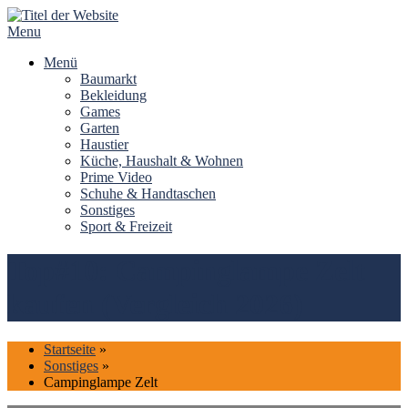
Skip
to
Menu
content
Menü
Baumarkt
Bekleidung
Games
Garten
Haustier
Küche, Haushalt & Wohnen
Prime Video
Schuhe & Handtaschen
Sonstiges
Sport & Freizeit
Top#10: Campinglampe Zelt
kaufen (Vergleich 2026)
Startseite
»
Sonstiges
»
Campinglampe Zelt