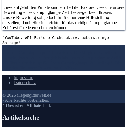
Diese aufgeführten Punkte sind ein Teil der Faktoren, welche unsere
Bewertung eines Campinglampe Zelt Testsieger beeinflussen.
Unsere Bewertung soll jedoch für Sie nur eine Hilfestellung
darstellen, damit Sie sich leichter für das richtige Campinglampe
Zelt Test für Sie entscheiden können.
"YouTube: API-Failure-Cache aktiv, ueberspringe
Anfrage"
1. Bewertungen und Meinungen von Kunden
2. Umfassendes Bild
von dem Campinglampe Zelt machen
3. Die Vergleichstabelle zu
Campinglampe Zelt
4. Vergleichstabellen zu Campinglampe Zelt
5.
Wie Ihnen der richtige Kauf von Campinglampe Zelt gelingt
6. Die
Kriterien für unsere Bewertung
7.
Video
Impressum
Datenschutz
© 2026 fliegengitterwelt.de
• Alle Rechte vorbehalten.
* Dies ist ein Affiliate-Link
Artikelsuche