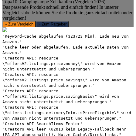
Top#10: Campinglampe Zelt kaufen (Vergleich 2026)
Das passende Produkt schnell und einfach finden! In unserer
Vergleichstabelle können Sie die Produkte ganz einfach miteinander
vergleichen!
» Zum Vergleich
» Zum Ratgeber
"Keyword-Cache abgelaufen (323723 Min). Lade neu von
Amazon."
"Cache leer oder abgelaufen. Lade aktuelle Daten von
Amazon."
"Creators API: resource
\"offersV2.listings.price.money\" wird von Amazon
nicht unterstuetzt und uebersprungen."
"Creators API: resource
\"offersV2.listings.price.savings\" wird von Amazon
nicht unterstuetzt und uebersprungen."
"Creators API: resource
\"offersV2.listings.price.savingBasis\" wird von
Amazon nicht unterstuetzt und uebersprungen."
"Creators API: resource
\"offers.listings.deliveryInfo.isPrimeEligible\" wird
von Amazon nicht unterstuetzt und uebersprungen."
"Creators API SearchItems Fehler"
"Creators API leer \u2013 kein Legacy-Fallback mehr
(PA-API abgeschaltet). Nutze Cache\/Direktlinks."