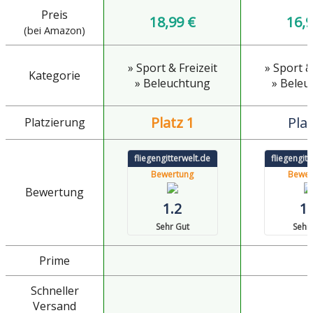
Preis
18,99 €
16,9
(bei Amazon)
» Sport & Freizeit
» Sport &
Kategorie
» Beleuchtung
» Beleu
Platz 1
Plat
Platzierung
fliegengitterwelt.de
fliegengitt
Bewertung
Bewer
Bewertung
1.2
1.
Sehr Gut
Sehr
Prime
Schneller
Versand