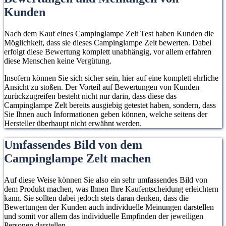
aus und beleuchtet
die an de
Kunden
mit Haken und
beleuchte
Ihre Umgebung
Zeltes a
Karabiner
360°.
werden k
Nach dem Kauf eines Campinglampe Zelt Test haben Kunden die
ausgestattet, die für
einen gr
Möglichkeit, dass sie dieses Campinglampe Zelt bewerten. Dabei
Camper praktisch
erfolgt diese Bewertung komplett unabhängig, vor allem erfahren
Bereich z
sind, um es an
diese Menschen keine Vergütung.
beleuchte
Zelten, Ästen oder
Insofern können Sie sich sicher sein, hier auf eine komplett ehrliche
anderen Stützen
Ansicht zu stoßen. Der Vorteil auf Bewertungen von Kunden
aufzuhängen.
zurückzugreifen besteht nicht nur darin, dass diese das
Campinglampe Zelt bereits ausgiebig getestet haben, sondern, dass
Sie Ihnen auch Informationen geben können, welche seitens der
Hersteller überhaupt nicht erwähnt werden.
Umfassendes Bild von dem
Campinglampe Zelt machen
Auf diese Weise können Sie also ein sehr umfassendes Bild von
dem Produkt machen, was Ihnen Ihre Kaufentscheidung erleichtern
kann. Sie sollten dabei jedoch stets daran denken, dass die
Bewertungen der Kunden auch individuelle Meinungen darstellen
und somit vor allem das individuelle Empfinden der jeweiligen
Personen darstellen.