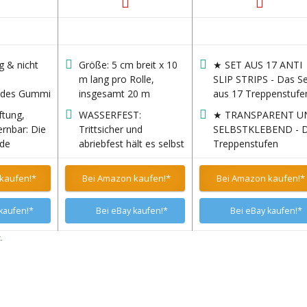
g & nicht
Größe: 5 cm breit x 10
★ SET AUS 17 ANTI
m lang pro Rolle,
SLIP STRIPS - Das S
endes Gummi
insgesamt 20 m
aus 17 Treppenstufe
ietet
Streifen mit den
ftung,
WASSERFEST:
★ TRANSPARENT U
t ohne
Abmessungen 3cm x
ernbar: Die
Trittsicher und
SELBSTKLEBEND - D
-Effekt –
64cm, passend für di
nde
abriebfest hält es selbst
Treppenstufen
genehm
meisten Innentreppe
es Silikon
unter Wasser und
Antirutschbelag von
r Haut und
aftet
aggressiven
aumondo ist
kaufen!*
Bei Amazon kaufen!*
Bei Amazon kaufen!*
r
se auf
Reinigungsmitteln
durchsichtig und som
.
Holz und
stand. Ebenso bietet es
unauffällig auf
kaufen!*
Bei eBay kaufen!*
Bei eBay kaufen!*
t sich
sicheren Halt an
Treppenstufen
ei
staubigen oder öligen
verschiedenster Farb
.
hne die
Stellen
anzubringen.
zu
.