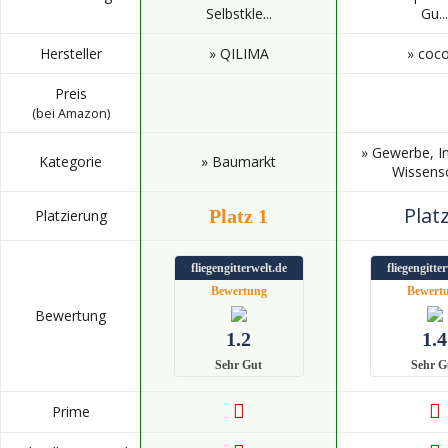
Selbstkle...
Gu...
Hersteller
» QILIMA
» coc
Preis
(bei Amazon)
» Gewerbe, In
Kategorie
» Baumarkt
Wissens
Platz
Platz 1
Platzierung
fliegengitterwelt.de
fliegengitte
Bewertung
Bewert
Bewertung
1.2
1.4
Sehr Gut
Sehr G
Prime