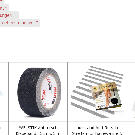
"
n."
ungen."
 uebersprungen."
r
WELSTIK Antirutsch
husstand Anti-Rutsch
 -
Klebeband - 5cm x 5 m
Streifen für Badewanne &