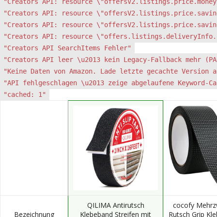
"Creators API: resource \"offersV2.listings.price.money
"Creators API: resource \"offersV2.listings.price.savin
"Creators API: resource \"offersV2.listings.price.savin
"Creators API: resource \"offers.listings.deliveryInfo.
"Creators API SearchItems Fehler"
"Creators API leer \u2013 kein Legacy-Fallback mehr (PA
"Keine Daten von Amazon. Lade letzte gecachte Version a
"API fehlgeschlagen \u2013 zeige abgelaufene Keyword-Ca
"cached: 1"
QILIMA Antirutsch
cocofy Mehrz
Bezeichnung
Klebeband Streifen mit
Rutsch Grip Kl