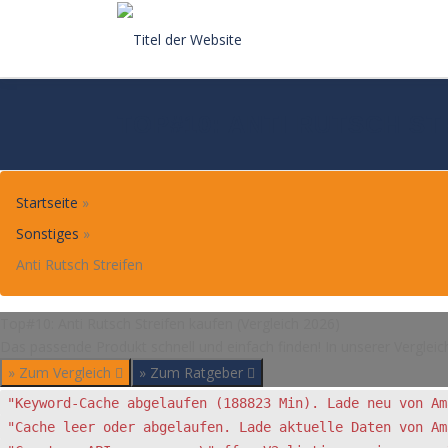
Skip
to
content
TOP#10: ANTI RUTSCH ST
Startseite
»
Sonstiges
»
Anti Rutsch Streifen
Top#10: Anti Rutsch Streifen kaufen (Vergleich 2026)
Das passende Produkt schnell und einfach finden! In unserer Vergleic
» Zum Vergleich
» Zum Ratgeber
"Keyword-Cache abgelaufen (188823 Min). Lade neu von Am
"Cache leer oder abgelaufen. Lade aktuelle Daten von Am