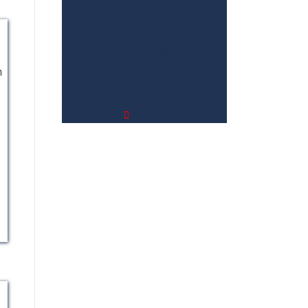
Kunden
2. Umfassendes Bild von
dem Anti Rutsch Streifen machen
3.
Die Vergleichstabelle zu Anti Rutsch
Streifen
4. Vergleichstabellen zu Anti
Rutsch Streifen
5. Wie Ihnen der
h
richtige Kauf von Anti Rutsch Streifen
gelingt
6. Die Kriterien für unsere
Bewertung
7.
Video