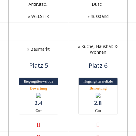
Antirutsc...
Dusc...
» WELSTIK
» husstand
» Küche, Haushalt &
» Baumarkt
Wohnen
Platz 5
Platz 6
fliegengitterwelt.de
fliegengitterwelt.de
Bewertung
Bewertung
2.4
2.8
Gut
Gut