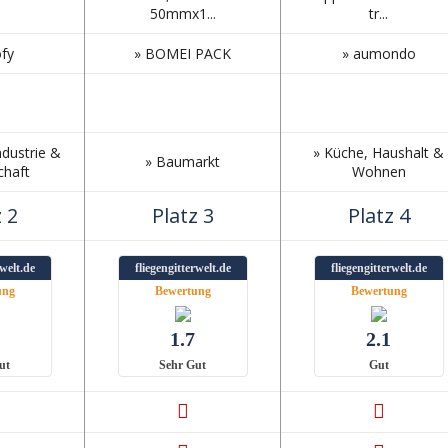
50mmx1...
tr...
ofy
» BOMEI PACK
» aumondo
dustrie &
» Küche, Haushalt &
» Baumarkt
chaft
Wohnen
 2
Platz 3
Platz 4
rwelt.de
fliegengitterwelt.de
fliegengitterwelt.de
ung
Bewertung
Bewertung
1.7
2.1
ut
Sehr Gut
Gut