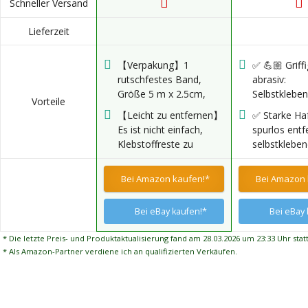
Schneller Versand
Lieferzeit
【Verpakung】1
✅ 💪🏼 Griffi
rutschfestes Band,
abrasiv:
Größe 5 m x 2.5cm,
Selbstkleb
Vorteile
Farbe: schwarz
Klebeband b
【Leicht zu entfernen】
✅ Starke Ha
sicheren Hal
Es ist nicht einfach,
spurlos entf
Schleifpapier
Klebstoffreste zu
selbstklebe
dadurch an
hinterlassen, wenn Sie
Unterseite d
weich an de
es verschieben oder
Klebeband h
Bei Amazon kaufen!*
Bei Amazon 
schonend fü
entfernen möchten.
beispielswei
Oberflächen
Kunststoff, 
Bei eBay kaufen!*
Bei eBay 
Fliesen. Läss
rückstandsfr
* Die letzte Preis- und Produktaktualisierung fand am 28.03.2026 um 23:33 Uhr statt
entfernen, o
* Als Amazon-Partner verdiene ich an qualifizierten Verkäufen.
Oberfläche 
beschädigen