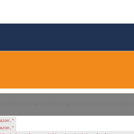
REIFEN KAUFEN (VERGLEICH 2026)
hstabelle können Sie die Produkte ganz einfach miteinander vergleich
azon."
azon."