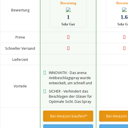
Bewertung
Bewert
Bewertung
1
1.6
Sehr Gut
Sehr G
Prime
Schneller Versand
Lieferzeit
INNOVATIV - Das arena
Antibeschlagspray wurde
entwickelt, um schnell und
Vorteile
einfach die Anti-Fog-
SICHER - Verhindert das
Schicht auf den Gläsern zu
Beschlagen der Gläser für
erneuern
Optimale Sicht. Das Spray
ist sehr effektiv und
besteht aus einer
Bei Amazon kaufen!*
Bei Amazon 
augensicheren Formel