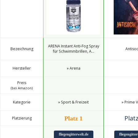
ARENA Instant Anti-Fog Spray
Bezeichnung
Antisoc
für Schwimmbrillen, A...
Hersteller
» Arena
Preis
(bei Amazon)
Kategorie
» Sport & Freizeit
» Prime 
Platz
Platz 1
Platzierung
fliegengitterwelt.de
fliegengitte