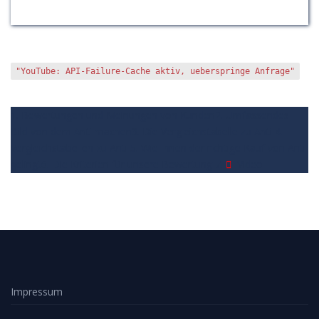
"YouTube: API-Failure-Cache aktiv, ueberspringe Anfrage"
1. Bewertungen und Meinungen von Kunden
2. Umfassendes
Bild von dem Anti machen
3. Die Vergleichstabelle zu Anti
4.
Vergleichstabellen zu Anti
5. Wie Ihnen der richtige Kauf von Anti
gelingt
6. Die Kriterien für unsere Bewertung
7.
Video
Impressum