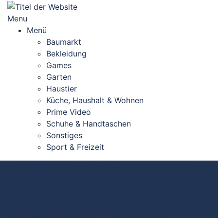
Skip
to
Menu
content
Menü
Baumarkt
Bekleidung
Games
Garten
Haustier
Küche, Haushalt & Wohnen
Prime Video
Schuhe & Handtaschen
Sonstiges
Sport & Freizeit
Top#10: Pyramiden
Zelt Trekking kaufen
(Vergleich 2026)