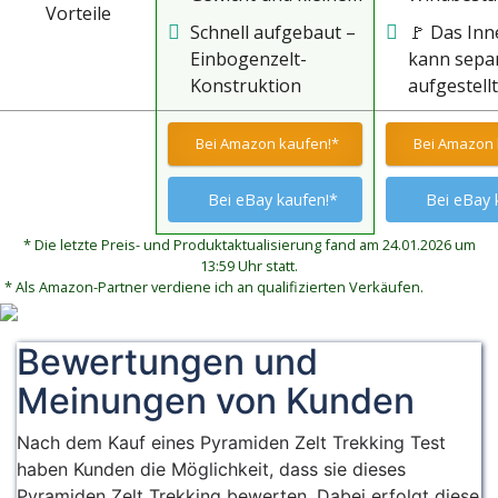
Vorteile
Packmaß ideal für
an der Län
Schnell aufgebaut –
🚩 Das Inn
Solo-Abenteuer,
zuverlässi
Einbogenzelt-
kann sepa
Bushcraft und
vor Wind 
Konstruktion
aufgestell
Camping
Wetter
ermöglicht
die Außen
unkomplizierten
kann bei 
Bei Amazon kaufen!*
Bei Amazon 
Aufbau in wenigen
Wetter
Minuten
abgenom
Bei eBay kaufen!*
Bei eBay 
werden - 
sich abküh
* Die letzte Preis- und Produktaktualisierung fand am 24.01.2026 um
13:59 Uhr statt.
mit Blick a
* Als Amazon-Partner verdiene ich an qualifizierten Verkäufen.
Sterne sch
Bewertungen und
Meinungen von Kunden
Nach dem Kauf eines Pyramiden Zelt Trekking Test
haben Kunden die Möglichkeit, dass sie dieses
Pyramiden Zelt Trekking bewerten. Dabei erfolgt diese