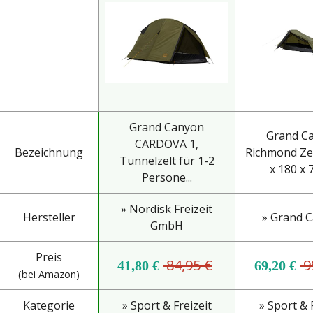
Grand Canyon
Grand C
CARDOVA 1,
Bezeichnung
Richmond Zel
Tunnelzelt für 1-2
x 180 x 
Persone...
» Nordisk Freizeit
Hersteller
» Grand 
GmbH
Preis
84,95 €
9
41,80 €
69,20 €
(bei Amazon)
Kategorie
» Sport & Freizeit
» Sport & 