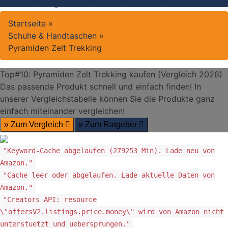
Startseite
»
Schuhe & Handtaschen
»
Pyramiden Zelt Trekking
Top#10: Pyramiden Zelt Trekking kaufen (Vergleich 2026)
Das passende Produkt schnell und einfach finden! In
unserer Vergleichstabelle können Sie die Produkte ganz
einfach miteinander vergleichen!
» Zum Vergleich
» Zum Ratgeber
"Keyword-Cache abgelaufen (279253 Min). Lade neu von
Amazon."
"Cache leer oder abgelaufen. Lade aktuelle Daten von
Amazon."
"Creators API: resource
\"offersV2.listings.price.money\" wird von Amazon nicht
unterstuetzt und uebersprungen."