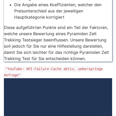
Die Angabe eines Koeffizienten, welcher den
Preisunterschied aus der jeweiligen
Hauptkategorie korrigiert
Diese aufgeführten Punkte sind ein Teil der Faktoren,
welche unsere Bewertung eines Pyramiden Zelt
Trekking Testsieger beeinflussen. Unsere Bewertung
soll jedoch für Sie nur eine Hilfestellung darstellen,
damit Sie sich leichter für das richtige Pyramiden Zelt
Trekking Test für Sie entscheiden können.
"YouTube: API-Failure-Cache aktiv, ueberspringe
Anfrage"
1. Bewertungen und Meinungen von Kunden
2.
Umfassendes Bild von dem Pyramiden Zelt Trekking
machen
3. Die Vergleichstabelle zu Pyramiden Zelt
Trekking
4. Vergleichstabellen zu Pyramiden Zelt
Trekking
5. Wie Ihnen der richtige Kauf von Pyramiden
Zelt Trekking gelingt
6. Die Kriterien für unsere