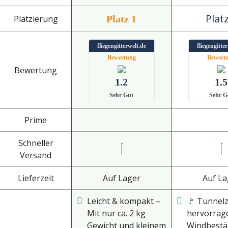
Platz
Platzierung
Platz 1
fliegengitterwelt.de
fliegengitte
Bewertung
Bewert
Bewertung
1.2
1.5
Sehr Gut
Sehr G
Prime
Schneller
Versand
Lieferzeit
Auf Lager
Auf La
Leicht & kompakt –
🚩 Tunnelz
Mit nur ca. 2 kg
hervorrag
Gewicht und kleinem
Windbestä