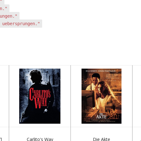
"
n."
ungen."
 uebersprungen."
]
Carlito's Way
Die Akte