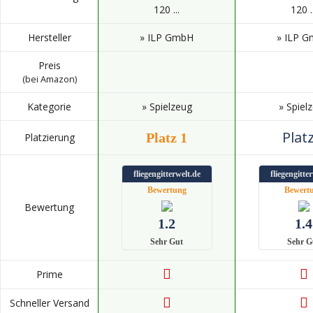
120 ...
120 ..
Hersteller
» ILP GmbH
» ILP 
Preis
(bei Amazon)
Kategorie
» Spielzeug
» Spiel
Platz
Platz 1
Platzierung
fliegengitterwelt.de
fliegengitte
Bewertung
Bewert
Bewertung
1.2
1.4
Sehr Gut
Sehr G
Prime
Schneller Versand