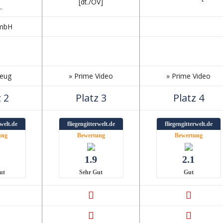
[dt./OV]
.
GmbH
zeug
» Prime Video
» Prime Video
 2
Platz 3
Platz 4
rwelt.de
fliegengitterwelt.de
fliegengitterwelt.de
ung
Bewertung
Bewertung
1.9
2.1
ut
Sehr Gut
Gut