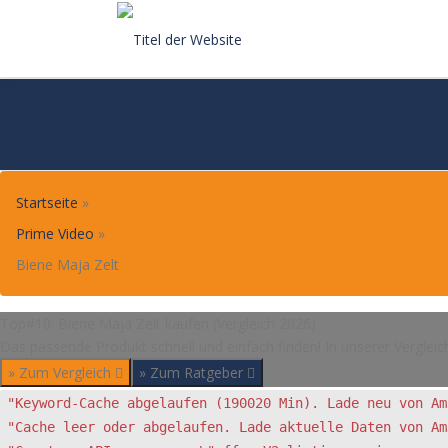
Skip
to
content
TOP#10: BIENE MAJA ZEL
Startseite
»
Prime Video
»
Biene Maja Zelt
Top#10: Biene Maja Zelt kaufen (Vergleich 2026)
Das passende Produkt schnell und einfach finden! In unserer Vergleic
» Zum Vergleich
» Zum Ratgeber
"Keyword-Cache abgelaufen (190020 Min). Lade neu von Am
"Cache leer oder abgelaufen. Lade aktuelle Daten von Am