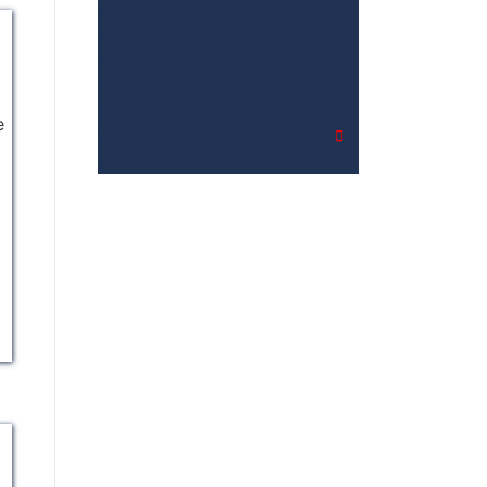
dem Biene Maja Zelt machen
3. Die
Vergleichstabelle zu Biene Maja Zelt
4. Vergleichstabellen zu Biene Maja
Zelt
5. Wie Ihnen der richtige Kauf
von Biene Maja Zelt gelingt
6. Die
e
Kriterien für unsere Bewertung
7.
Video