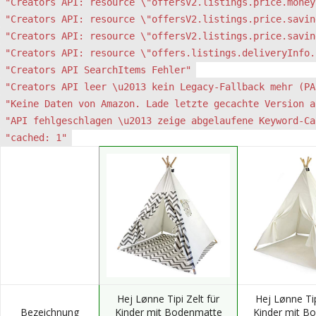
"Creators API: resource \"offersV2.listings.price.money
"Creators API: resource \"offersV2.listings.price.savin
"Creators API: resource \"offersV2.listings.price.savin
"Creators API: resource \"offers.listings.deliveryInfo.
"Creators API SearchItems Fehler"
"Creators API leer \u2013 kein Legacy-Fallback mehr (PA
"Keine Daten von Amazon. Lade letzte gecachte Version a
"API fehlgeschlagen \u2013 zeige abgelaufene Keyword-Ca
"cached: 1"
Hej Lønne Tipi Zelt für
Hej Lønne Tip
Bezeichnung
Kinder mit Bodenmatte
Kinder mit B