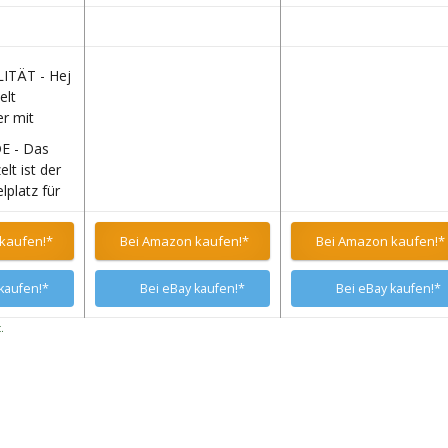
ITÄT - Hej
elt
r mit
& Fenster.
E - Das
mikalien,
elt ist der
lplatz für
eier
ädchen,
 Stangen
für Ihren
kaufen!*
Bei Amazon kaufen!*
Bei Amazon kaufen!*
lassenem
fördert die
 die
kaufen!*
Bei eBay kaufen!*
Bei eBay kaufen!*
.