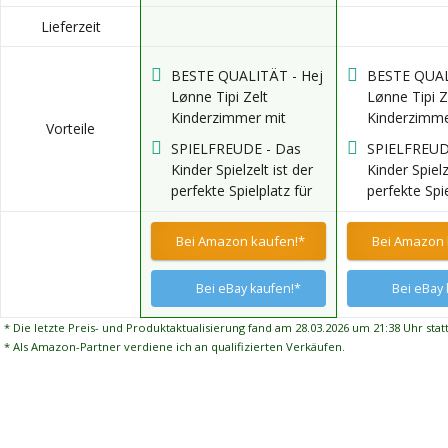
Lieferzeit
BESTE QUALITÄT - Hej
BESTE QUAL
Lønne Tipi Zelt
Lønne Tipi Z
Kinderzimmer mit
Kinderzimme
Vorteile
Bodenmatte & Fenster.
Bodenmatte 
SPIELFREUDE - Das
SPIELFREUD
Frei von Chemikalien,
Frei von Che
Kinder Spielzelt ist der
Kinder Spielz
Stoff aus
Stoff aus
perfekte Spielplatz für
perfekte Spie
schadstofffreier
schadstofffr
Jungs und Mädchen,
Jungs und M
Baumwolle, Stangen
Baumwolle,
Rückzugsort für Ihren
Rückzugsort 
Bei Amazon kaufen!*
Bei Amazon 
aus naturbelassenem
aus naturbe
Nachwuchs, fördert die
Nachwuchs, 
Kiefernholz.
Kiefernholz.
Fantasie und die
Fantasie und
Bei eBay kaufen!*
Bei eBay 
Kreativität.
Kreativität.
* Die letzte Preis- und Produktaktualisierung fand am 28.03.2026 um 21:38 Uhr statt
* Als Amazon-Partner verdiene ich an qualifizierten Verkäufen.