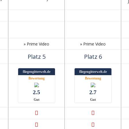
» Prime Video
» Prime Video
Platz 5
Platz 6
fliegengitterwelt.de
fliegengitterwelt.de
Bewertung
Bewertung
2.5
2.7
Gut
Gut