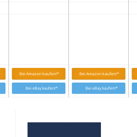
Bei Amazon kaufen!*
Bei Amazon kaufen!*
Bei eBay kaufen!*
Bei eBay kaufen!*
1. Bewertungen und Meinungen von
Kunden
2. Umfassendes Bild von