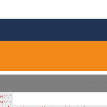
T KAUFEN (VERGLEICH 2026)
hstabelle können Sie die Produkte ganz einfach miteinander vergleich
azon."
azon."