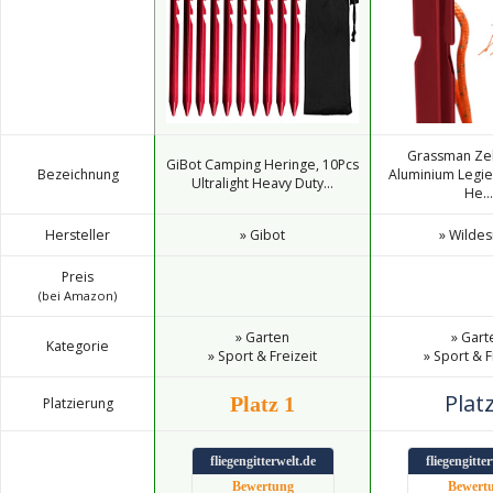
Grassman Zel
GiBot Camping Heringe, 10Pcs
Bezeichnung
Aluminium Legie
Ultralight Heavy Duty...
He...
Hersteller
» Gibot
» Wildes
Preis
(bei Amazon)
» Garten
» Gart
Kategorie
» Sport & Freizeit
» Sport & F
Platz
Platz 1
Platzierung
fliegengitterwelt.de
fliegengitte
Bewertung
Bewert