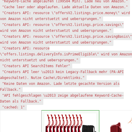
"Keyword-Cache abgelaufen (199504 Min). Lade neu von Amazon."
"Cache leer oder abgelaufen. Lade aktuelle Daten von Amazon."
"Creators API: resource \"offersV2.listings.price.money\" wird
von Amazon nicht unterstuetzt und uebersprungen."
"Creators API: resource \"offersV2.listings.price.savings\"
wird von Amazon nicht unterstuetzt und uebersprungen."
"Creators API: resource \"offersV2.listings.price.savingBasis\"
wird von Amazon nicht unterstuetzt und uebersprungen."
"Creators API: resource
\"offers.listings.deliveryInfo.isPrimeEligible\" wird von Amazon
nicht unterstuetzt und uebersprungen."
"Creators API SearchItems Fehler"
"Creators API leer \u2013 kein Legacy-Fallback mehr (PA-API
abgeschaltet). Nutze Cache\/Direktlinks."
"Keine Daten von Amazon. Lade letzte gecachte Version als
Fallback."
"API fehlgeschlagen \u2013 zeige abgelaufene Keyword-Cache-
Daten als Fallback."
"cached: 1"