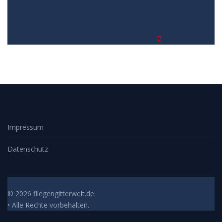
Bild von dem Heringe Zelt Leicht machen
3. Die Vergleichstabelle
zu Heringe Zelt Leicht
4. Vergleichstabellen zu Heringe Zelt
Leicht
5. Wie Ihnen der richtige Kauf von Heringe Zelt Leicht
gelingt
6. Die Kriterien für unsere Bewertung
7.
Video
Impressum
Datenschutz
© 2026 fliegengitterwelt.de
• Alle Rechte vorbehalten.