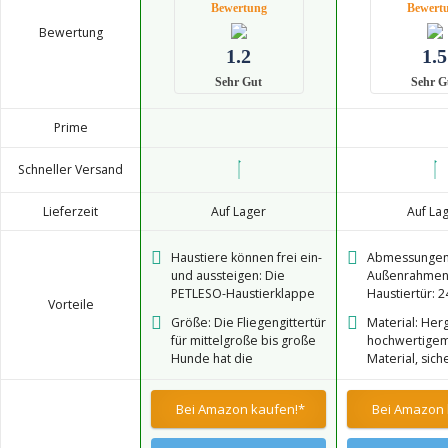
Bewertung
Bewert
Bewertung
1.2
1.5
Sehr Gut
Sehr G
Prime
Schneller Versand
Lieferzeit
Auf Lager
Auf La
Haustiere können frei ein-
Abmessungen
und aussteigen: Die
Außenrahmen
PETLESO-Haustierklappe
Haustiertür: 2
Vorteile
für fliegengittertür ist
Innenrahmen: 
Größe: Die Fliegengittertür
Material: Herg
unten mit einem
cm. Geeignet 
für mittelgroße bis große
hochwertigem
Magneten ausgestattet
und mittlere 
Hunde hat die
Material, sich
und schließt automatisch.
Innenrahmenmaße: 28 cm
ungiftig, langl
Zwei Schiebeschlösser an
x 33 cm;
der Unterseite der Klappe
Bei Amazon kaufen!*
Bei Amazon 
Außenrahmenmaße: 34 cm
helfen Ihnen, die
x 44 cm. Bitte wählen Sie
Hundegittertür zu