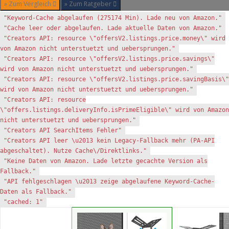
» Zum Vergleich
» Zum Ratgeber
"Keyword-Cache abgelaufen (275174 Min). Lade neu von Amazon."
"Cache leer oder abgelaufen. Lade aktuelle Daten von Amazon."
"Creators API: resource \"offersV2.listings.price.money\" wird
von Amazon nicht unterstuetzt und uebersprungen."
"Creators API: resource \"offersV2.listings.price.savings\"
wird von Amazon nicht unterstuetzt und uebersprungen."
"Creators API: resource \"offersV2.listings.price.savingBasis\"
wird von Amazon nicht unterstuetzt und uebersprungen."
"Creators API: resource
\"offers.listings.deliveryInfo.isPrimeEligible\" wird von Amazon
nicht unterstuetzt und uebersprungen."
"Creators API SearchItems Fehler"
"Creators API leer \u2013 kein Legacy-Fallback mehr (PA-API
abgeschaltet). Nutze Cache\/Direktlinks."
"Keine Daten von Amazon. Lade letzte gecachte Version als
Fallback."
"API fehlgeschlagen \u2013 zeige abgelaufene Keyword-Cache-
Daten als Fallback."
"cached: 1"