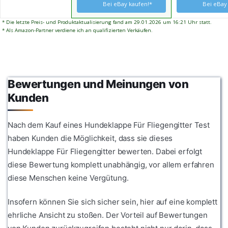
den geeigneten
verriegeln, damit Ihr
Bei eBay kaufen!*
Bei eBay
Installationsort
Haustier zu Hause bleibt,
entsprechend der Größe
wenn Sie nicht zu Hause
* Die letzte Preis- und Produktaktualisierung fand am 29.01.2026 um 16:21 Uhr statt.
des Haustieres
* Als Amazon-Partner verdiene ich an qualifizierten Verkäufen.
sind
Bewertungen und Meinungen von
Kunden
Nach dem Kauf eines Hundeklappe Für Fliegengitter Test
haben Kunden die Möglichkeit, dass sie dieses
Hundeklappe Für Fliegengitter bewerten. Dabei erfolgt
diese Bewertung komplett unabhängig, vor allem erfahren
diese Menschen keine Vergütung.
Insofern können Sie sich sicher sein, hier auf eine komplett
ehrliche Ansicht zu stoßen. Der Vorteil auf Bewertungen