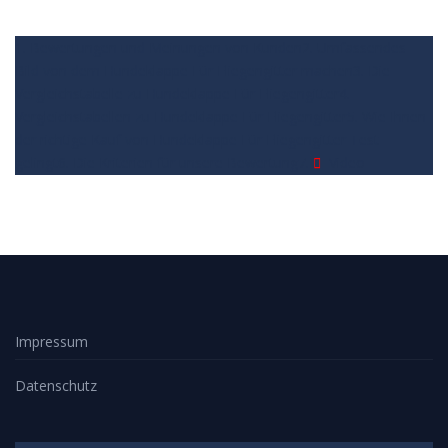
1. Bewertungen und Meinungen von Kunden
2. Umfassendes
Bild von dem Hundeklappe Für Fliegengitter machen
3. Die
Vergleichstabelle zu Hundeklappe Für Fliegengitter
4.
Vergleichstabellen zu Hundeklappe Für Fliegengitter
5. Wie Ihnen
der richtige Kauf von Hundeklappe Für Fliegengitter Test
gelingt
6. Die Kriterien für unsere Bewertung
7.
Video
Impressum
Datenschutz