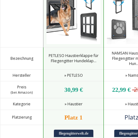
NAMSAN Haust
PETLESO Haustierklappe für
Bezeichnung
Fliegengitter 
Fliegengitter Hundeklap...
Hun..
Hersteller
» PETLESO
» Nam
Preis
2
30,99 €
22,99 €
(bei Amazon)
Kategorie
» Haustier
» Haust
Platz
Platz 1
Platzierung
fliegengitterwelt.de
fliegengitte