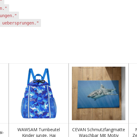
"
n."
ungen."
 uebersprungen."
WAWSAM Turnbeutel
CEVAN Schmutzfangmatte
i-
Kinder junge, Hai
Waschbar Mit Motiv
Ze