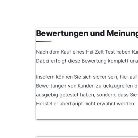
Ösen sowie 
ein Loch am
wodurch die
schneller und
installiert w
Bewertungen und Meinun
können
Nach dem Kauf eines Hai Zelt Test haben Kun
Dabei erfolgt diese Bewertung komplett una
Insofern können Sie sich sicher sein, hier au
Bewertungen von Kunden zurückzugreifen best
ausgiebig getestet haben, sondern, dass Sie
Hersteller überhaupt nicht erwähnt werden.