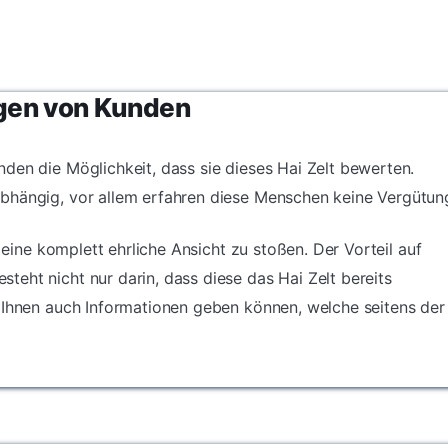
Zeit in dem Kinderpool
alle 50 cm
nicht toxischen PVC und
diese Planenclips für
hat.
 Rand,
dielektrisches
eine lange Zeit
 Planen
Schweißen, um starke
wiederverwenden.
 stabiler
und schöne Gelenke zu
erden
sichern.
gen von Kunden
den die Möglichkeit, dass sie dieses Hai Zelt bewerten.
bhängig, vor allem erfahren diese Menschen keine Vergütun
f eine komplett ehrliche Ansicht zu stoßen. Der Vorteil auf
eht nicht nur darin, dass diese das Hai Zelt bereits
 Ihnen auch Informationen geben können, welche seitens der