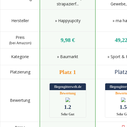
strapazierf...
Gewebe, 
Hersteller
» Happyupcity
» ma hai
Preis
9,98 €
49,22
(bei Amazon)
Kategorie
» Baumarkt
» Sport & F
Platz
Platz 1
Platzierung
fliegengitterwelt.de
fliegengitte
Bewertung
Bewert
Bewertung
1.2
1.5
Sehr Gut
Sehr G