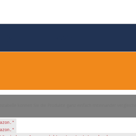
N (VERGLEICH 2026)
hstabelle können Sie die Produkte ganz einfach miteinander vergleich
azon."
azon."