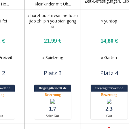
Zelt-Befestigungen, Clips
Ho...
Kleinkinder mit Üb...
» hui zhou shi wan he fu su
 fei
jiao zhi pin you xian gong
» yuntop
si
 €
21,99 €
14,80 €
reizeit
» Spielzeug
» Garten
 2
Platz 3
Platz 4
rwelt.de
fliegengitterwelt.de
fliegengitterwelt.de
ung
Bewertung
Bewertung
1.7
2.3
ut
Sehr Gut
Gut