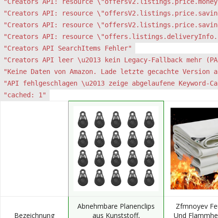
"Creators API: resource \"offersV2.listings.price.money
"Creators API: resource \"offersV2.listings.price.savin
"Creators API: resource \"offersV2.listings.price.savin
"Creators API: resource \"offers.listings.deliveryInfo.
"Creators API SearchItems Fehler"
"Creators API leer \u2013 kein Legacy-Fallback mehr (PA
"Keine Daten von Amazon. Lade letzte gecachte Version a
"API fehlgeschlagen \u2013 zeige abgelaufene Keyword-Ca
"cached: 1"
Abnehmbare Planenclips
Zfmnoyev Fe
Bezeichnung
aus Kunststoff,
Und Flammh