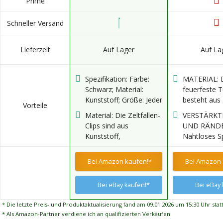
Prime
Schneller Versand
Lieferzeit
Auf Lager
Auf La
Spezifikation: Farbe:
MATERIAL: 
Schwarz; Material:
feuerfeste 
Kunststoff; Größe: Jeder
besteht aus
Vorteile
Planenclip misst 8,4 x
Glasfaserga
Material: Die Zeltfallen-
VERSTÄRKT
4,8 x 1,2 cm.
einer verdic
Clips sind aus
UND RÄNDE
Lieferumfang: 20 Stück
flammhemm
Kunststoff,
Nahtloses S
pro Bestellung
Beschichtun
wasserdicht,
Versiegelun
beiden Seiten
wetterbeständig,
ie und eing
Bei Amazon kaufen!*
Bei Amazon 
Funktionen h
reißfest, leicht, robust
verdickten
feuerfest, r
für lange
Randschnüre
und elektris
Bei eBay kaufen!*
Bei eBay 
Nutzungsdauer
haltbar mac
blockierend
Verstärkte 
* Die letzte Preis- und Produktaktualisierung fand am 09.01.2026 um 15:30 Uhr statt
Dreiecke ru
* Als Amazon-Partner verdiene ich an qualifizierten Verkäufen.
und Alumini