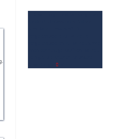
Sicherheit bei Nacht.
bietet Platz für wichtige
Das hängbare Design
Gegenstände wie
auf dem Reflexstreifen
1. Bewertungen und Meinungen von
Handys oder
kann verwendet
Kunden
2. Umfassendes Bild von
Portemonnaies,
werden, um Schlüssel,
dem Hai Zelt machen
3. Die
während die innere
Turnbeutel-Schilder
Vergleichstabelle zu Hai Zelt
4.
Reißverschlusstasche
oder kleine Geräte für
Vergleichstabellen zu Hai Zelt
5. Wie
kleine Gegenstände
schnellen Zugriff
sicher aufbewahrt.
Ihnen der richtige Kauf von Hai Zelt
aufzuhängen.
Perfekt für Sport,
gelingt
6. Die Kriterien für unsere
g.
Reisen oder tägliche
Bewertung
7.
Video
Fahrten!