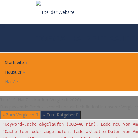
Skip
to
content
TOP#10: HAI ZELT KAUFE
Startseite
»
Haustier
»
Hai Zelt
Top#10: Hai Zelt kaufen (Vergleich 2026)
Das passende Produkt schnell und einfach finden! In unserer Vergleic
» Zum Vergleich
» Zum Ratgeber
"Keyword-Cache abgelaufen (302448 Min). Lade neu von Am
"Cache leer oder abgelaufen. Lade aktuelle Daten von Am