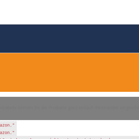
3X6 KAUFEN (VERGLEICH 2026)
hstabelle können Sie die Produkte ganz einfach miteinander vergleich
azon."
azon."