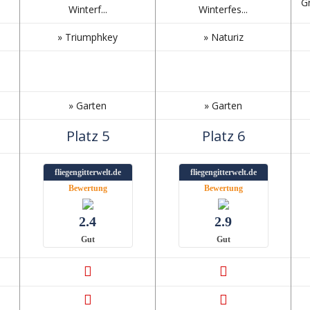
Gr
Winterf...
Winterfes...
» Triumphkey
» Naturiz
» Garten
» Garten
Platz 5
Platz 6
fliegengitterwelt.de
fliegengitterwelt.de
Bewertung
Bewertung
2.4
2.9
Gut
Gut