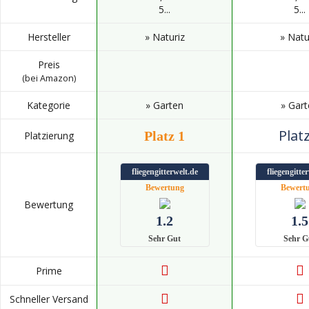
5...
5...
Hersteller
» Naturiz
» Natu
Preis
(bei Amazon)
Kategorie
» Garten
» Gar
Platz
Platz 1
Platzierung
fliegengitterwelt.de
fliegengitte
Bewertung
Bewert
Bewertung
1.2
1.5
Sehr Gut
Sehr G
Prime
Schneller Versand