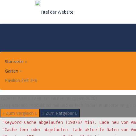
Skip
to
content
TOP#10: PAVILION ZELT 
Startseite
»
Garten
»
Pavilion Zelt 3×6
Top#10: Pavilion Zelt 3x6 kaufen (Vergleich 2026)
Das passende Produkt schnell und einfach finden! In unserer Vergleic
» Zum Vergleich
» Zum Ratgeber
"Keyword-Cache abgelaufen (190767 Min). Lade neu von Am
"Cache leer oder abgelaufen. Lade aktuelle Daten von Am