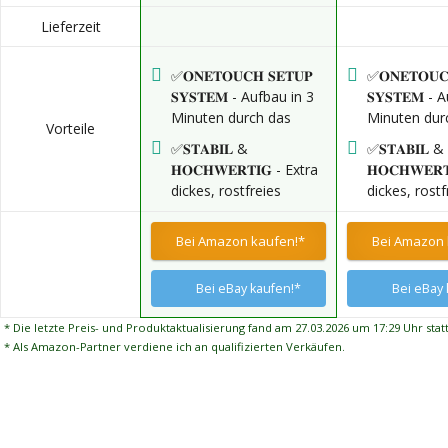
Lieferzeit
✅𝐎𝐍𝐄𝐓𝐎𝐔𝐂𝐇 𝐒𝐄𝐓𝐔𝐏
✅𝐎𝐍𝐄𝐓𝐎𝐔𝐂
𝐒𝐘𝐒𝐓𝐄𝐌 - Aufbau in 3
𝐒𝐘𝐒𝐓𝐄𝐌 -
Minuten durch das
Minuten dur
Vorteile
patentierte OneTouch
patentierte
✅𝐒𝐓𝐀𝐁𝐈𝐋 &
✅𝐒𝐓𝐀𝐁𝐈𝐋 &
Setup System, das den
Setup Syste
𝐇𝐎𝐂𝐇𝐖𝐄𝐑𝐓𝐈𝐆 - Extra
𝐇𝐎𝐂𝐇𝐖𝐄𝐑
Pavillon 3x6 mit nur
Pavillon 3x6
dickes, rostfreies
dickes, rostf
einer Handbewegung
einer Hand
Stahlgestell sorgt für
Stahlgestell 
an zwei Stellen öffnet,
an zwei Stell
maximale Stabilität und
maximale Sta
Bei Amazon kaufen!*
Bei Amazon 
ganz ohne Werkzeug.
ganz ohne W
Langlebigkeit – der
Langlebigkei
Faltpavillon 3x6 bleibt
Faltpavillon 
Bei eBay kaufen!*
Bei eBay 
standfest bei Wind und
standfest be
Wetter.
Wetter.
* Die letzte Preis- und Produktaktualisierung fand am 27.03.2026 um 17:29 Uhr statt
* Als Amazon-Partner verdiene ich an qualifizierten Verkäufen.