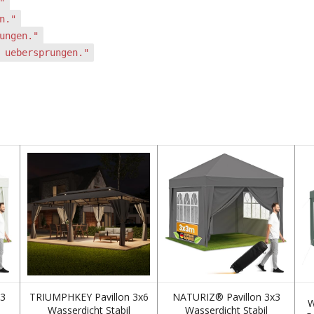
"
n."
ungen."
 uebersprungen."
x3
TRIUMPHKEY Pavillon 3x6
NATURIZ® Pavillon 3x3
W
Wasserdicht Stabil
Wasserdicht Stabil