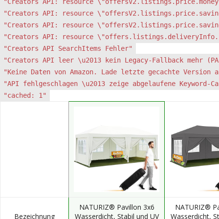
"Creators API: resource \"offersV2.listings.price.money
"Creators API: resource \"offersV2.listings.price.savin
"Creators API: resource \"offersV2.listings.price.savin
"Creators API: resource \"offers.listings.deliveryInfo.
"Creators API SearchItems Fehler"
"Creators API leer \u2013 kein Legacy-Fallback mehr (PA
"Keine Daten von Amazon. Lade letzte gecachte Version a
"API fehlgeschlagen \u2013 zeige abgelaufene Keyword-Ca
"cached: 1"
NATURIZ® Pavillon 3x6
NATURIZ® Pav
Bezeichnung
Wasserdicht, Stabil und UV
Wasserdicht, St