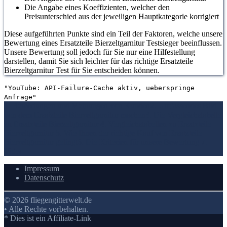
Die Angabe eines Koeffizienten, welcher den
Preisunterschied aus der jeweiligen Hauptkategorie korrigiert
Diese aufgeführten Punkte sind ein Teil der Faktoren, welche unsere
Bewertung eines Ersatzteile Bierzeltgarnitur Testsieger beeinflussen.
Unsere Bewertung soll jedoch für Sie nur eine Hilfestellung
darstellen, damit Sie sich leichter für das richtige Ersatzteile
Bierzeltgarnitur Test für Sie entscheiden können.
"YouTube: API-Failure-Cache aktiv, ueberspringe
Anfrage"
1. Bewertungen und Meinungen von Kunden
2. Umfassendes Bild
von dem Ersatzteile Bierzeltgarnitur machen
3. Die Vergleichstabelle
zu Ersatzteile Bierzeltgarnitur
4. Vergleichstabellen zu Ersatzteile
Bierzeltgarnitur
5. Wie Ihnen der richtige Kauf von Ersatzteile
Bierzeltgarnitur gelingt
6. Die Kriterien für unsere Bewertung
7.
Video
Impressum
Datenschutz
© 2026 fliegengitterwelt.de
• Alle Rechte vorbehalten.
* Dies ist ein Affiliate-Link