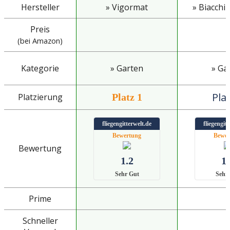
Hersteller
» Vigormat
» Biacchi 
Preis
(bei Amazon)
Kategorie
» Garten
» Ga
Plat
Platzierung
Platz 1
fliegengitterwelt.de
fliegengit
Bewertung
Bewer
Bewertung
1.2
1.
Sehr Gut
Sehr
Prime
Schneller