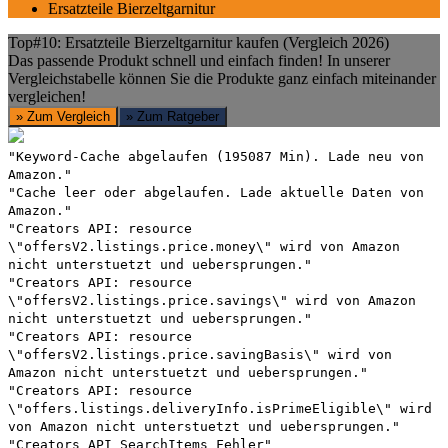
Ersatzteile Bierzeltgarnitur
Top#10: Ersatzteile Bierzeltgarnitur kaufen (Vergleich 2026)
Das passende Produkt schnell und einfach finden! In unserer
Vergleichstabelle können Sie die Produkte ganz einfach miteinander
vergleichen!
» Zum Vergleich
» Zum Ratgeber
"Keyword-Cache abgelaufen (195087 Min). Lade neu von
Amazon."
"Cache leer oder abgelaufen. Lade aktuelle Daten von
Amazon."
"Creators API: resource
\"offersV2.listings.price.money\" wird von Amazon
nicht unterstuetzt und uebersprungen."
"Creators API: resource
\"offersV2.listings.price.savings\" wird von Amazon
nicht unterstuetzt und uebersprungen."
"Creators API: resource
\"offersV2.listings.price.savingBasis\" wird von
Amazon nicht unterstuetzt und uebersprungen."
"Creators API: resource
\"offers.listings.deliveryInfo.isPrimeEligible\" wird
von Amazon nicht unterstuetzt und uebersprungen."
"Creators API SearchItems Fehler"