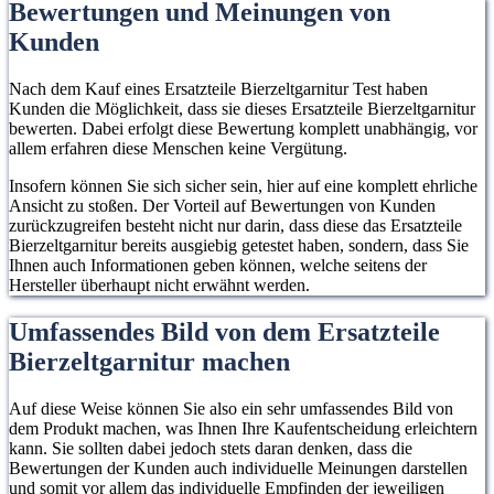
nachhaltige Lösung
Bewertungen und Meinungen von
gegen Instabilität
für abgenutzte oder
Kunden
und sorgt dafür
beschädigte Gestelle
dass Deine Bank
Nach dem Kauf eines Ersatzteile Bierzeltgarnitur Test haben
auch bei vielen
Kunden die Möglichkeit, dass sie dieses Ersatzteile Bierzeltgarnitur
Gästen sicher steht
bewerten. Dabei erfolgt diese Bewertung komplett unabhängig, vor
allem erfahren diese Menschen keine Vergütung.
Insofern können Sie sich sicher sein, hier auf eine komplett ehrliche
Ansicht zu stoßen. Der Vorteil auf Bewertungen von Kunden
zurückzugreifen besteht nicht nur darin, dass diese das Ersatzteile
Bierzeltgarnitur bereits ausgiebig getestet haben, sondern, dass Sie
Ihnen auch Informationen geben können, welche seitens der
Hersteller überhaupt nicht erwähnt werden.
Umfassendes Bild von dem Ersatzteile
Bierzeltgarnitur machen
Auf diese Weise können Sie also ein sehr umfassendes Bild von
dem Produkt machen, was Ihnen Ihre Kaufentscheidung erleichtern
kann. Sie sollten dabei jedoch stets daran denken, dass die
Bewertungen der Kunden auch individuelle Meinungen darstellen
und somit vor allem das individuelle Empfinden der jeweiligen