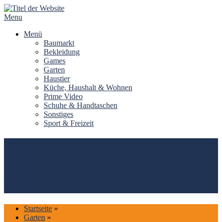
Skip
to
Menu
content
Menü
Baumarkt
Bekleidung
Games
Garten
Haustier
Küche, Haushalt & Wohnen
Prime Video
Schuhe & Handtaschen
Sonstiges
Sport & Freizeit
Top#10: Ersatzteile
Bierzeltgarnitur kaufen
(Vergleich 2026)
Startseite
»
Garten
»