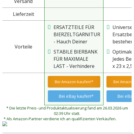
Versand
Lieferzeit
ERSATZTEILE FÜR
Universel
BIERZELTGARNITUR
Ersatzbei
- Hauch Deiner
bestehen
Vorteile
Sitzgelegenheit
Ersatzbei
STABILE BIERBANK
Optimale
neues Leben ein
Ersatz fü
FÜR MAXIMALE
Jedes Bei
und schone Dein
Bierbank 
LAST - Verhindere
x 23 x 2,
Budget durch
wurden. 
das Durchbiegen
eine rob
gezielte
die bei 
Deiner Sitzflächen
stabile Ba
Bei Amazon kaufen!*
Bei Amazon
Restauration. Diese
verkauft
bei hoher Belastung
Ihre Bank
robusten
Bierzeltg
durch eine
Bei eBay kaufen!*
Bei eBay
Ersatzuntergestelle
mit den 
Verstärkung in der
aus lackiertem
B00FEPLY
* Die letzte Preis- und Produktaktualisierung fand am 26.03.2026 um
Mitte oder den
Metall mit den
B01153T
02:39 Uhr statt.
Austausch alter
* Als Amazon-Partner verdiene ich an qualifizierten Verkäufen.
Maßen 43 mal 23
B00RQO
Beine. Das Set bietet
Zentimeter sind die
eine ideale Lösung