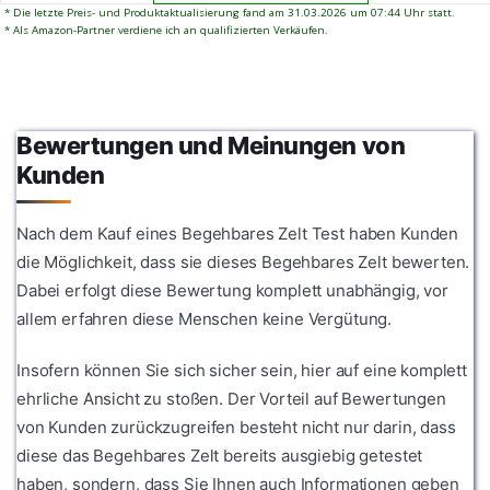
geeignet. Einfach
* Die letzte Preis- und Produktaktualisierung fand am 31.03.2026 um 07:44 Uhr statt.
Festival oder Camping,
aufzubauen, damit mehr
* Als Amazon-Partner verdiene ich an qualifizierten Verkäufen.
unser Tunnelzelt 6
Zeit für Abenteuer bleibt!
Personen hält Dich trocken
und geschützt. Alle Nähte
sind mit einem
schützenden Dichtband
versehen!
Bewertungen und Meinungen von
Kunden
Nach dem Kauf eines Begehbares Zelt Test haben Kunden
die Möglichkeit, dass sie dieses Begehbares Zelt bewerten.
Dabei erfolgt diese Bewertung komplett unabhängig, vor
allem erfahren diese Menschen keine Vergütung.
Insofern können Sie sich sicher sein, hier auf eine komplett
ehrliche Ansicht zu stoßen. Der Vorteil auf Bewertungen
von Kunden zurückzugreifen besteht nicht nur darin, dass
diese das Begehbares Zelt bereits ausgiebig getestet
haben, sondern, dass Sie Ihnen auch Informationen geben