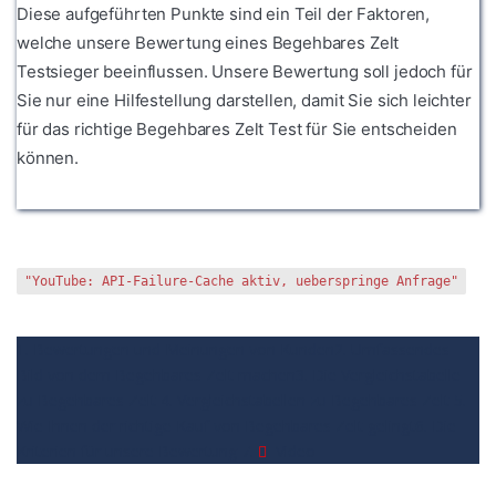
Diese aufgeführten Punkte sind ein Teil der Faktoren,
welche unsere Bewertung eines Begehbares Zelt
Testsieger beeinflussen. Unsere Bewertung soll jedoch für
Sie nur eine Hilfestellung darstellen, damit Sie sich leichter
für das richtige Begehbares Zelt Test für Sie entscheiden
können.
"YouTube: API-Failure-Cache aktiv, ueberspringe Anfrage"
1. Bewertungen und Meinungen von Kunden
2. Umfassendes
Bild von dem Begehbares Zelt machen
3. Die Vergleichstabelle
zu Begehbares Zelt
4. Vergleichstabellen zu Begehbares Zelt
5.
Wie Ihnen der richtige Kauf von Begehbares Zelt gelingt
6. Die
Kriterien für unsere Bewertung
7.
Video