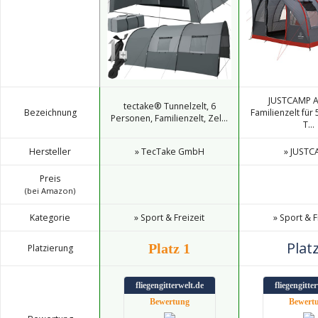
JUSTCAMP At
tectake® Tunnelzelt, 6
Bezeichnung
Familienzelt für
Personen, Familienzelt, Zel...
T...
Hersteller
» TecTake GmbH
» JUST
Preis
(bei Amazon)
Kategorie
» Sport & Freizeit
» Sport & F
Platz
Platz 1
Platzierung
fliegengitterwelt.de
fliegengitte
Bewertung
Bewert