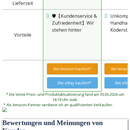
Lieferzeit
🛡️【Kundenservice &
Unkompli
Zufriedenheit】Wir
Handhab
stehen hinter
Ködersta
Vorteile
unserem Produkt.
im Hand
Bei Fragen
zurechtg
kontaktieren Sie uns
mit den
jederzeit!
beiliege
Klebepads
Bei Amazon kaufen!*
Bei Amazo
und dire
und Stell
Bei eBay kaufen!*
Bei eBa
* Die letzte Preis- und Produktaktualisierung fand am 30.03.2026 um
14:19 Uhr statt.
* Als Amazon-Partner verdiene ich an qualifizierten Verkäufen.
Bewertungen und Meinungen von