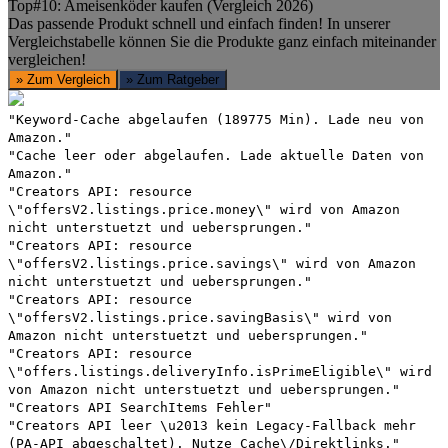
Top#10: Ameisenköder kaufen (Vergleich 2026)
Das passende Produkt schnell und einfach finden! In unserer
Vergleichstabelle können Sie die Produkte ganz einfach miteinander
vergleichen!
» Zum Vergleich
» Zum Ratgeber
"Keyword-Cache abgelaufen (189775 Min). Lade neu von
Amazon."
"Cache leer oder abgelaufen. Lade aktuelle Daten von
Amazon."
"Creators API: resource
\"offersV2.listings.price.money\" wird von Amazon
nicht unterstuetzt und uebersprungen."
"Creators API: resource
\"offersV2.listings.price.savings\" wird von Amazon
nicht unterstuetzt und uebersprungen."
"Creators API: resource
\"offersV2.listings.price.savingBasis\" wird von
Amazon nicht unterstuetzt und uebersprungen."
"Creators API: resource
\"offers.listings.deliveryInfo.isPrimeEligible\" wird
von Amazon nicht unterstuetzt und uebersprungen."
"Creators API SearchItems Fehler"
"Creators API leer \u2013 kein Legacy-Fallback mehr
(PA-API abgeschaltet). Nutze Cache\/Direktlinks."