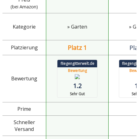
(bei Amazon)
Kategorie
» Garten
» Ga
Platz 1
Pla
Platzierung
fliegengitterwelt.de
fliegengit
Bewertung
Bewe
Bewertung
1.2
1
Sehr Gut
Sehr
Prime
Schneller
Versand