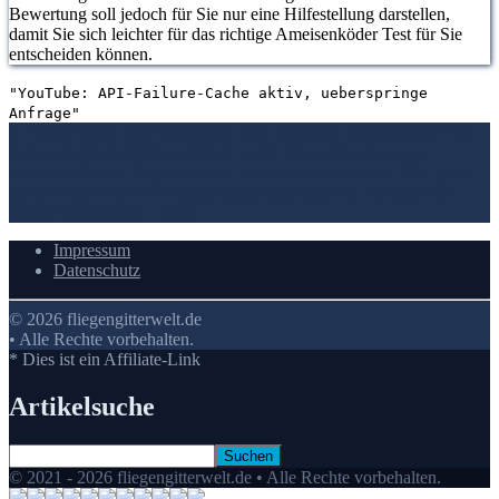
Bewertung soll jedoch für Sie nur eine Hilfestellung darstellen,
damit Sie sich leichter für das richtige Ameisenköder Test für Sie
entscheiden können.
"YouTube: API-Failure-Cache aktiv, ueberspringe
Anfrage"
1. Bewertungen und Meinungen von Kunden
2. Umfassendes Bild
von dem Ameisenköder machen
3. Die Vergleichstabelle zu
Ameisenköder
4. Vergleichstabellen zu Ameisenköder
5. Wie Ihnen
der richtige Kauf von Ameisenköder gelingt
6. Die Kriterien für
unsere Bewertung
7.
Video
Impressum
Datenschutz
© 2026 fliegengitterwelt.de
• Alle Rechte vorbehalten.
* Dies ist ein Affiliate-Link
Artikelsuche
© 2021 - 2026 fliegengitterwelt.de • Alle Rechte vorbehalten.