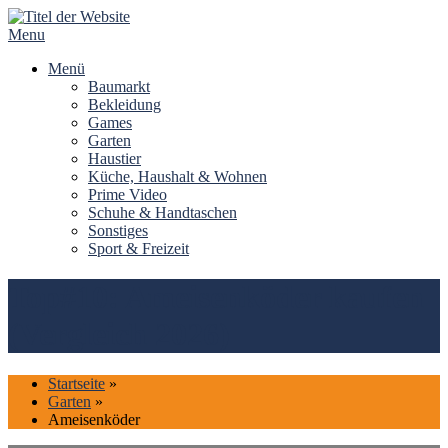
Skip
to
Menu
content
Menü
Baumarkt
Bekleidung
Games
Garten
Haustier
Küche, Haushalt & Wohnen
Prime Video
Schuhe & Handtaschen
Sonstiges
Sport & Freizeit
Top#10: Ameisenköder kaufen
(Vergleich 2026)
Startseite
»
Garten
»
Ameisenköder