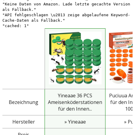
"Keine Daten von Amazon. Lade letzte gecachte Version
als Fallback."
"API fehlgeschlagen \u2013 zeige abgelaufene Keyword-
Cache-Daten als Fallback."
"cached: 1"
Yineaae 36 PCS
Puciuua Am
Bezeichnung
Ameisenköderstationen
für den In
für den Innen...
100 S
Hersteller
» Yineaae
» Pu
Preis