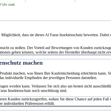
und Wespen
 Uhr statt.
öglichkeit, dass sie dieses Al Faras Insektenschutz bewerten. Dabei 
 Ansicht zu stoßen. Der Vorteil auf Bewertungen von Kunden zurückzugre
mationen geben können, welche seitens der Hersteller überhaupt nicht e
tenschutz machen
rodukt machen, was Ihnen Ihre Kaufentscheidung erleichtern kann. Sie
as individuelle Empfinden der jeweiligen Personen darstellen.
rtragen werden kann. Verlassen Sie sich also am besten nicht ausschließ
Faras Insektenschutz noch unschlüssig sind.
deren Kunden zurückzugreifen, sodass Sie diese Chance auf jeden Fall 
e individuellen Präferenzen erfüllt.