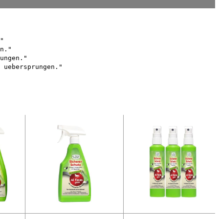
"
n."
ungen."
 uebersprungen."