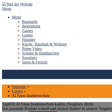
Skip
to
Menu
content
Menü
Baumarkt
Bekleidung
Games
Garten
Haustier
Küche, Haushalt & Wohnen
Prime Video
Schuhe & Handtaschen
Sonstiges
Sport & Freizeit
Top#10: Al Faras Insektenschutz
Startseite
»
Garten
»
Al Faras Insektenschutz
Top#10: Al Faras Insektenschutz kaufen (Vergleich 2026)
Das passende Produkt schnell und einfach finden! In unserer Vergleic