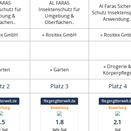
FARAS
AL FARAS
Al Faras Siche
schutz für
Insektenschutz für
Schutz Insektens
bung &
Umgebung &
Anwendung..
ächen...
Oberflächen...
tex GmbH
» Rositex GmbH
» Rositex Gm
» Drogerie 
arten
» Garten
Körperpfleg
tz 2
Platz 3
Platz 4
tterwelt.de
fliegengitterwelt.de
fliegengitterwelt.
rtung
Bewertung
Bewertung
.5
1.8
2.1
r Gut
Sehr Gut
Gut