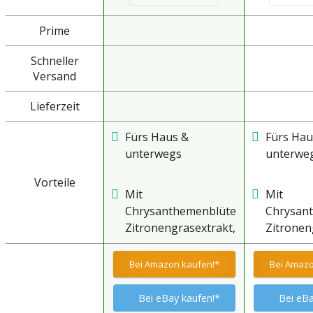
Prime
Schneller
Versand
Lieferzeit
Fürs Haus &
Fürs Hau
unterwegs
unterwe
Vorteile
Mit
Mit
Chrysanthemenblüten-,
Chrysan
Zitronengrasextrakt,
Zitronen
Lavendelöl, Neemöl
Lavendel
und Eukalyptusöl
und Euka
Bei Amazon kaufen!*
Bei Amazo
Bei eBay kaufen!*
Bei eBa