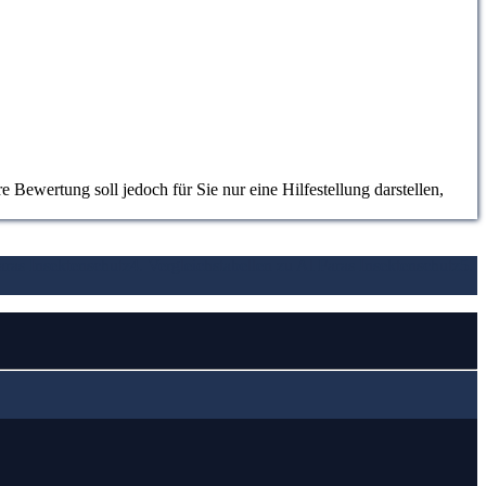
 Bewertung soll jedoch für Sie nur eine Hilfestellung darstellen,
aras Insektenschutz
4. Vergleichstabellen zu Al Faras Insektenschutz
5.