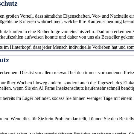
schutz
den großen Vorteil, dass sämtliche Eigenschaften, Vor- und Nachteile ein
aßgebliche Kriterien wahrnehmen, welche Ihre Kaufentscheidung beein
hutz kaufen in eine Reihenfolge von eins bis zehn. Dadurch erkennen Si
rkaufszahlen aufweisen konnte und daher von uns als Bestseller gekenn
stets im Hinterkopf, dass jeder Mensch individuelle Vorlieben hat und 
utz
 erkennen. Dies ist vor allem relevant bei den immer vorhandenen Pr
cht nur über Wochen hinweg ändern, sondern auch die Tageszeit des Eink
elfen, wenn Sie ein Al Faras Insektenschutz kaufensehr schnell benöti
ukt bereits im Lager befindet, sodass Sie binnen weniger Tage mit eine
nen. Wenn dies für Sie kein Problem darstellt, können Sie den Bestellv