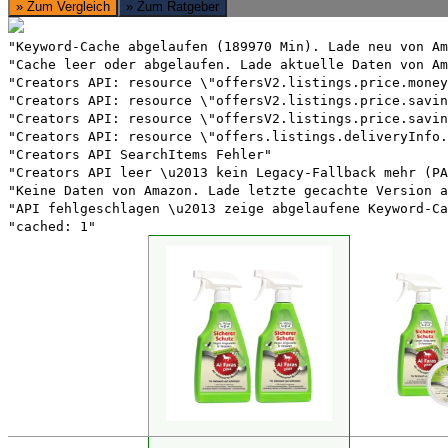
» Zum Vergleich
» Zum Ratgeber
"Keyword-Cache abgelaufen (189970 Min). Lade neu von Am
"Cache leer oder abgelaufen. Lade aktuelle Daten von Am
"Creators API: resource \"offersV2.listings.price.money
"Creators API: resource \"offersV2.listings.price.savin
"Creators API: resource \"offersV2.listings.price.savin
"Creators API: resource \"offers.listings.deliveryInfo.
"Creators API SearchItems Fehler"
"Creators API leer \u2013 kein Legacy-Fallback mehr (PA
"Keine Daten von Amazon. Lade letzte gecachte Version a
"API fehlgeschlagen \u2013 zeige abgelaufene Keyword-Ca
"cached: 1"