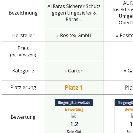
AL 
Al Faras Sicherer Schutz
Insekten
Bezeichnung
gegen Ungeziefer &
Umge
Parasi...
Oberfl
Hersteller
» Rositex GmbH
» Rosi
Preis
(bei Amazon)
Kategorie
» Garten
» G
Platz 1
Pla
Platzierung
fliegengitterwelt.de
fliegengi
Bewertung
Bewe
Bewertung
1.2
1
Sehr Gut
Seh