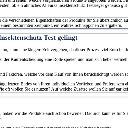
erfen und sehen, welche vergleichbaren Produkte angeboten werden. S
heiden, ob ein ähnliches Al Faras Insektenschutz Testsieger genauso gut
ur die verschiedenen Eigenschaften der Produkte für Sie übersichtlich a
u einem bestimmten Zeitpunkt, ein wahres Schnäppchen zu ergattern.
nsektenschutz Test gelingt
ann, kann eine längere Zeit vergehen, da dieser Prozess viel Entscheidu
 bei der Kaufentscheidung eine Rolle spielen und man sich lieber verme
d Faktoren, welche vor dem Kauf von Ihnen berücksichtigt werden sollen
gt letzten Endes von Ihren individuellen Vorlieben und Präferenzen ab
Wie oft wollen Sie es nutzen? Auf welche Zusätze wollen Sie auf gar kei
haben wir die Produkte auch schon bewertet. Dadurch kann es für Sie l
.