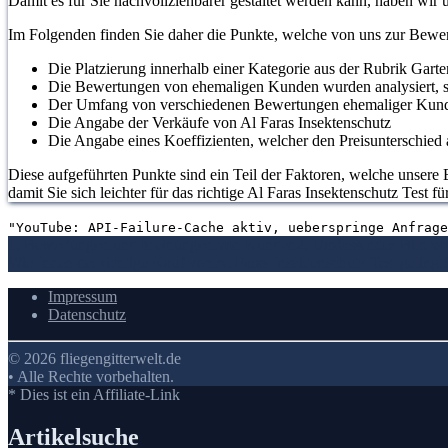
Damit es für Sie nachvollziehbarer gestaltet werden kann, haben wir
Im Folgenden finden Sie daher die Punkte, welche von uns zur Bewe
Die Platzierung innerhalb einer Kategorie aus der Rubrik Garte
Die Bewertungen von ehemaligen Kunden wurden analysiert, s
Der Umfang von verschiedenen Bewertungen ehemaliger Kun
Die Angabe der Verkäufe von Al Faras Insektenschutz
Die Angabe eines Koeffizienten, welcher den Preisunterschied a
Diese aufgeführten Punkte sind ein Teil der Faktoren, welche unsere B
damit Sie sich leichter für das richtige Al Faras Insektenschutz Test f
"YouTube: API-Failure-Cache aktiv, ueberspringe Anfrage
1. Bewertungen und Meinungen von Kunden
2. Umfassendes Bild vo
Wie Ihnen der richtige Kauf von Al Faras Insektenschutz Test gelingt
Impressum
Datenschutz
© 2026 fliegengitterwelt.de
• Alle Rechte vorbehalten.
* Dies ist ein Affiliate-Link
Artikelsuche