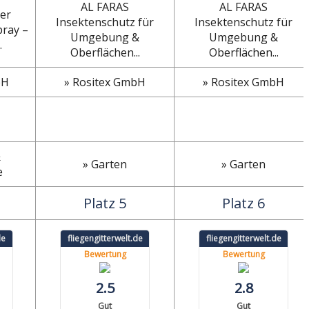
AL FARAS
AL FARAS
rer
Insektenschutz für
Insektenschutz für
pray –
Umgebung &
Umgebung &
.
Oberflächen...
Oberflächen...
bH
» Rositex GmbH
» Rositex GmbH
&
» Garten
» Garten
e
Platz 5
Platz 6
de
fliegengitterwelt.de
fliegengitterwelt.de
Bewertung
Bewertung
2.5
2.8
Gut
Gut