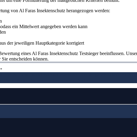
 uns um eine Formulierung der maßgeblichen Kriterien bemüht.
rtung von Al Faras Insektenschutz herangezogen werden:
n
odass ein Mittelwert angegeben werden kann
den
us der jeweiligen Hauptkategorie korrigiert
ewertung eines Al Faras Insektenschutz Testsieger beeinflussen. Unsere
ür Sie entscheiden können.
"
n dem Al Faras Insektenschutz machen
3. Die Vergleichstabelle zu Al F
6. Die Kriterien für unsere Bewertung
7.
Video