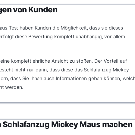
und Mode
Anforderungen an
gleichermaßen.
gen von Kunden
Snug-Fit-Produkte fü
Kinder ab 12 Monate
s Test haben Kunden die Möglichkeit, dass sie dieses
rfolgt diese Bewertung komplett unabhängig, vor allem
f eine komplett ehrliche Ansicht zu stoßen. Der Vorteil auf
teht nicht nur darin, dass diese das Schlafanzug Mickey
dern, dass Sie Ihnen auch Informationen geben können, welc
hnt werden.
m Schlafanzug Mickey Maus machen