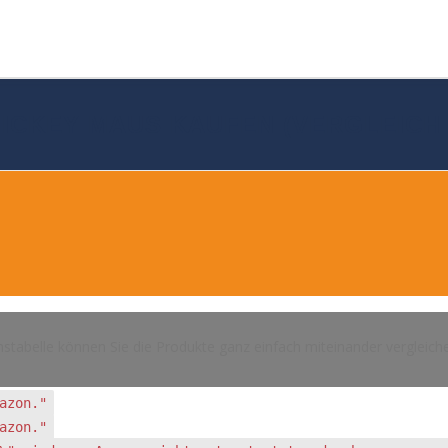
ICKEY MAUS KAUFEN (VERGLEICH 
hstabelle können Sie die Produkte ganz einfach miteinander vergleich
azon."
azon."