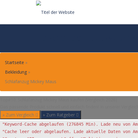
Skip
to
content
TOP#10: SCHLAFANZUG M
Startseite
»
Bekleidung
»
Schlafanzug Mickey Maus
Top#10: Schlafanzug Mickey Maus kaufen (Vergleich 2026)
Das passende Produkt schnell und einfach finden! In unserer Vergleic
» Zum Vergleich
» Zum Ratgeber
"Keyword-Cache abgelaufen (276845 Min). Lade neu von Am
"Cache leer oder abgelaufen. Lade aktuelle Daten von Am