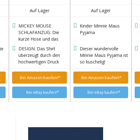
Auf Lager
Auf Lager
MICKEY MOUSE
Kinder Minnie Maus
d
SCHLAFANZUG: Die
Pyjama
kurze Hose und das
be
kurze Oberteil aus
ie
DESIGN: Das Shirt
Dieser wundervolle
Baumwolle sorgen für
überzeugt durch den
Minnie Maus Pyjama ist
einen guten Schlaf und
hochwertigen Druck
so kuschelig!
besonders angenehme
hen
und die tollen Farben.
kühle Nächte in der
Oberteil und Schlafhose
Bei Amazon kaufen!*
Bei Amazon kaufen!*
tt
Sommerzeit.
e
passen farblich perfekt
en
zusammen.
d
Bei eBay kaufen!*
Bei eBay kaufen!*
 an
nd
1. Bewertungen und Meinungen von
Kunden
2. Umfassendes Bild von