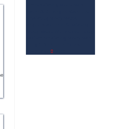
dem Schlafanzug Mickey Maus
r
machen
3. Die Vergleichstabelle zu
n
Schlafanzug Mickey Maus
4.
Vergleichstabellen zu Schlafanzug
Mickey Maus
5. Wie Ihnen der richtige
Kauf von Schlafanzug Mickey Maus
gelingt
6. Die Kriterien für unsere
Bewertung
7.
Video
he