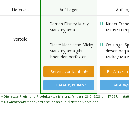
Lieferzeit
Auf Lager
Auf La
Damen Disney Micky
Kinder Disn
Maus Pyjama.
Maus Stramp
Vorteile
Dieser klassische Micky
Oh Junge! Sp
Maus Pyjama gibt
diesen beq
Ihnen den perfekten
Mickey Mau
Disney Flair!
und träumt 
magischen 
Bei Amazon kaufen!*
Bei Amazon 
Abenteuern 
Nacht!
Bei eBay kaufen!*
Bei eBay 
* Die letzte Preis- und Produktaktualisierung fand am 26.01.2026 um 17:02 Uhr statt
* Als Amazon-Partner verdiene ich an qualifizierten Verkäufen.