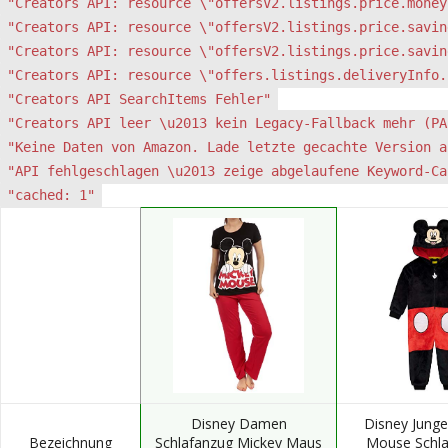
"Creators API: resource \"offersV2.listings.price.money
"Creators API: resource \"offersV2.listings.price.savin
"Creators API: resource \"offersV2.listings.price.savin
"Creators API: resource \"offers.listings.deliveryInfo.
"Creators API SearchItems Fehler"
"Creators API leer \u2013 kein Legacy-Fallback mehr (PA
"Keine Daten von Amazon. Lade letzte gecachte Version a
"API fehlgeschlagen \u2013 zeige abgelaufene Keyword-Ca
"cached: 1"
Disney Damen
Disney Jung
Bezeichnung
Schlafanzug Mickey Maus
Mouse Schla