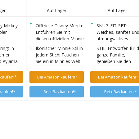
ger
Auf Lager
Auf Lager
ey Mickey
Offizielle Disney Merch:
SNUG-FIT-SET:
ler
Entführen Sie mit
Weiches, sanftes un
diesen offiziellen Minnie
atmungsaktives
Maus Schlafanzügen in
Baumwoll-Rippgewe
ringt in
Ikonischer Minnie-Stil in
STIL: Entworfen für d
eine Welt voller Disney-
sorgt für Wärme und
uemen
jedem Stich: Tauchen
ganze Familie,
Träume! Perfekt für
Komfort die ganze
s Pyjama
Sie ein in Minnies Welt
genießen Sie den
Ihre kleine Disney-
Nacht über. Eng
von
mit diesen super-
ultimativen gemütlic
Begeisterte, verleihen
anliegendes Oberteil
Disney
niedlichen rot-weißen
Abend mit unseren
kaufen!*
Bei Amazon kaufen!*
Bei Amazon kaufen!*
diese 'Minnie-liziosen'
mit Rundhalsausschni
die ganze
gepunkteten Disney
Schlafanzug-Sets, di
schlafanzug mädchen
und Hose mit
Schlafanzug, die
für jeden etwas biet
jeder Schlafenszeit
elastischem Bund un
kaufen!*
Bei eBay kaufen!*
Bei eBay kaufen!*
Mädchen lieben
einen Hauch von
geripptem Abschluss
werden. Mit der
Disney-Magie!
Halsausschnitt,
.
ikonischen Minnie Maus
Ärmelbündchen und
und ihrer signaturhaften
Saum. Erhältlich in
Schleife sind diese
Kleinkind-, Kinder- u
pyjama kinder ein Muss
Erwachsenengrößen.
für Fans von Disney
Erfüllt die