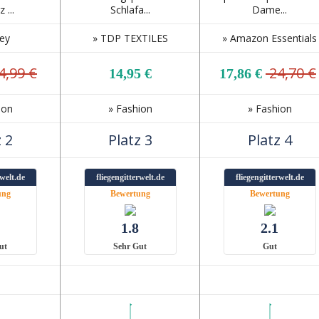
 ...
Schlafa...
Dame...
ney
» TDP TEXTILES
» Amazon Essentials
4,99 €
24,70 €
14,95 €
17,86 €
ion
» Fashion
» Fashion
 2
Platz 3
Platz 4
rwelt.de
fliegengitterwelt.de
fliegengitterwelt.de
ung
Bewertung
Bewertung
1.8
2.1
ut
Sehr Gut
Gut