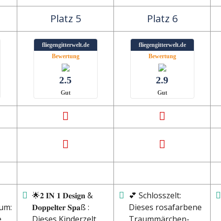
Platz 5
Platz 6
fliegengitterwelt.de
fliegengitterwelt.de
Bewertung
Bewertung
2.5
2.9
Gut
Gut
🌟𝟐 𝐈𝐍 𝟏 𝐃𝐞𝐬𝐢𝐠𝐧 &
💕 Schlosszelt:
um:
𝐃𝐨𝐩𝐩𝐞𝐥𝐭𝐞𝐫 𝐒𝐩𝐚ß :
Dieses rosafarbene
e
Dieses Kinderzelt
Traummärchen-