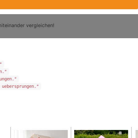
iteinander vergleichen!
"
n."
ungen."
 uebersprungen."