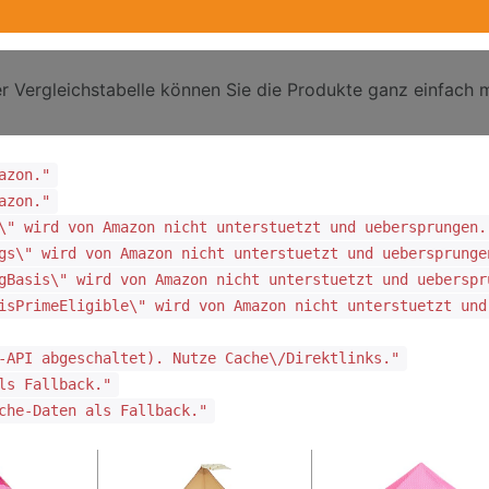
r Vergleichstabelle können Sie die Produkte ganz einfach m
azon."
azon."
\" wird von Amazon nicht unterstuetzt und uebersprungen.
gs\" wird von Amazon nicht unterstuetzt und uebersprunge
gBasis\" wird von Amazon nicht unterstuetzt und ueberspr
isPrimeEligible\" wird von Amazon nicht unterstuetzt und
-API abgeschaltet). Nutze Cache\/Direktlinks."
ls Fallback."
che-Daten als Fallback."