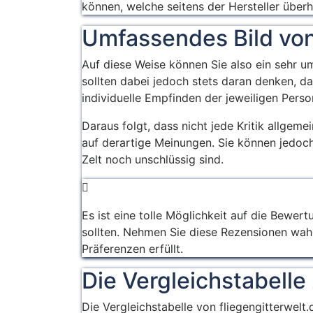
um die
behandelt
können, welche seitens der Hersteller über
vom Tag zu
Luftzirkulation zu
träumen, wo sie
Umfassendes Bild von
gewährleisten und
spielen, lesen,
Eltern zu helfen, ein
schlafen und
Auf diese Weise können Sie also ein sehr u
Auge auf ihre Kinder
entspannen, lernen
sollten dabei jedoch stets daran denken, d
zu haben.
können,
individuelle Empfinden der jeweiligen Perso
unabhängig zu sein
Daraus folgt, dass nicht jede Kritik allgem
und zu
auf derartige Meinungen. Sie können jedoch 
kommunizieren,
Zelt noch unschlüssig sind.
lernen zu geben
und zu teilen.
Es ist eine tolle Möglichkeit auf die Bewe
sollten. Nehmen Sie diese Rezensionen wahr,
Präferenzen erfüllt.
Die Vergleichstabelle 
Die Vergleichstabelle von fliegengitterwelt