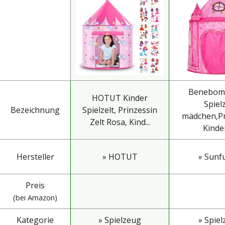
Benebom
HOTUT Kinder
Spielz
Bezeichnung
Spielzelt, Prinzessin
mädchen,Pr
Zelt Rosa, Kind...
Kinder
Hersteller
» HOTUT
» Sunf
Preis
(bei Amazon)
Kategorie
» Spielzeug
» Spie