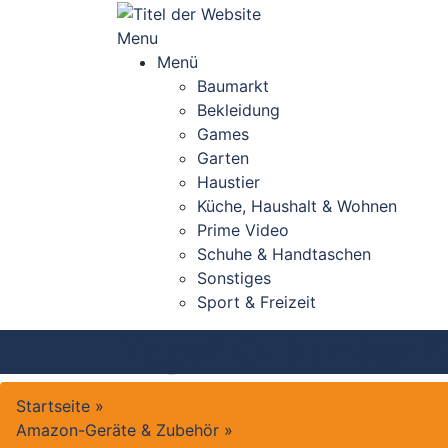
Skip
to
Menu
content
Menü
Baumarkt
Bekleidung
Games
Garten
Haustier
Küche, Haushalt & Wohnen
Prime Video
Schuhe & Handtaschen
Sonstiges
Sport & Freizeit
Top#10: Kinder P
Startseite
»
Amazon-Geräte & Zubehör
»