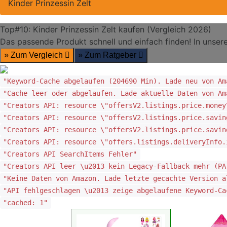
Kinder Prinzessin Zelt
Top#10: Kinder Prinzessin Zelt kaufen (Vergleich 2026)
Das passende Produkt schnell und einfach finden! In unsere
» Zum Vergleich
» Zum Ratgeber
"Keyword-Cache abgelaufen (204690 Min). Lade neu von Am
"Cache leer oder abgelaufen. Lade aktuelle Daten von Am
"Creators API: resource \"offersV2.listings.price.money
"Creators API: resource \"offersV2.listings.price.savin
"Creators API: resource \"offersV2.listings.price.savin
"Creators API: resource \"offers.listings.deliveryInfo.
"Creators API SearchItems Fehler"
"Creators API leer \u2013 kein Legacy-Fallback mehr (PA
"Keine Daten von Amazon. Lade letzte gecachte Version a
"API fehlgeschlagen \u2013 zeige abgelaufene Keyword-Ca
"cached: 1"