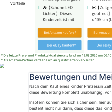
Vorteile
besteht aus
Design mac
⛺【Schöne LED-
💟【Zeltgr
hochwertigem
Kinder imm
Lichter】Dieses
geöffnet】
Polyestermaterial,
hellen Far
Kinderzelt ist mit
x 135 cm (L
das ungiftig und
machen Ki
einer Lichterkette
100 x 100 
geruchslos, sicher
interessan
als Dekoration
x B x H). S
Bei Amazon kaufen!*
Bei Amazon 
und
Kind möch
ausgestattet, es
für Kinder,
umweltfreundlich ist
Platz habe
sieht nachts aus wie
ohne scha
Bei eBay kaufen!*
Bei eBay 
und keine
seinem ei
ein funkelndes
raue Kante
chemischen Gerüche
gehört. Ein
Märchenschloss und
langlebig 
* Die letzte Preis- und Produktaktualisierung fand am 19.03.2026 um 06:10 
und Schadstoffe
Spielzelt f
* Als Amazon-Partner verdiene ich an qualifizierten Verkäufen.
die funkelnden
verrottung
enthält. Das
ist die per
Sterne schaffen eine
Geben Sie
Burgzelt ist
Darin habe
verträumte
sicheren P
Bewertungen und Me
bequem,
eigenen
Atmosphäre. Es ist
Spielen od
atmungsaktiv und
Geheimnis
der perfekte Ort für
Nach dem Kauf eines Kinder Prinzessin Zelt 
leicht zu reinigen.
Spielzeuge
Kinder, um sich in
diese Bewertung komplett unabhängig, vor 
Das Zelt verfügt
und so wei
jeder Ecke des
über 2 seitliche
kann auch 
Insofern können Sie sich sicher sein, hier 
Hauses zu
Belüftungsfenster,
Meeressib
besteht nicht nur darin, dass diese das Kin
entspannen und