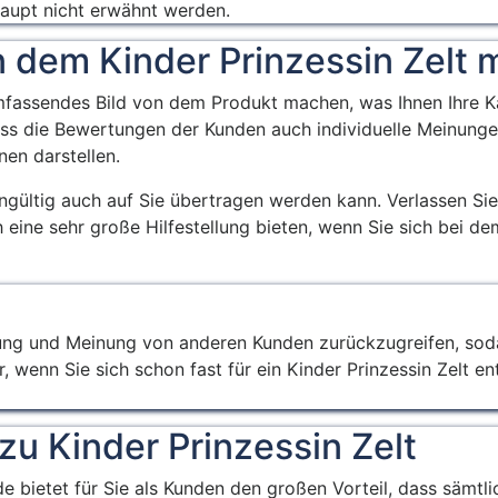
 werden.
keinen pinken
haupt nicht erwähnt werden.
für drinnen als a
Teppich enthält.)
als Kinderzelt für
 dem Kinder Prinzessin Zelt
draußen.
mfassendes Bild von dem Produkt machen, was Ihnen Ihre Ka
ass die Bewertungen der Kunden auch individuelle Meinunge
nen darstellen.
eingültig auch auf Sie übertragen werden kann. Verlassen Sie
eine sehr große Hilfestellung bieten, wenn Sie sich bei dem
rtung und Meinung von anderen Kunden zurückzugreifen, sod
 wenn Sie sich schon fast für ein Kinder Prinzessin Zelt en
zu Kinder Prinzessin Zelt
.de bietet für Sie als Kunden den großen Vorteil, dass sämtl