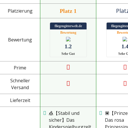
Plat
Platzierung
Platz 1
fliegengitterwelt.de
fliegengitte
Bewertung
Bewert
Bewertung
1.2
1.
Sehr Gut
Sehr 
Prime
Schneller
Versand
Lieferzeit
🎪【Stabil und
💟【Prinze
sicher】Das
Das rosa
Kinderspielburgzelt
Prinzessin