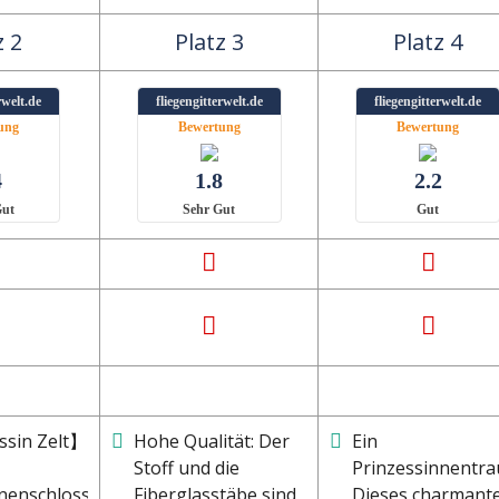
z 2
Platz 3
Platz 4
rwelt.de
fliegengitterwelt.de
fliegengitterwelt.de
ung
Bewertung
Bewertung
4
1.8
2.2
Gut
Sehr Gut
Gut
ssin Zelt】
Hohe Qualität: Der
Ein
Stoff und die
Prinzessinnentra
nenschloss-
Fiberglasstäbe sind
Dieses charmant