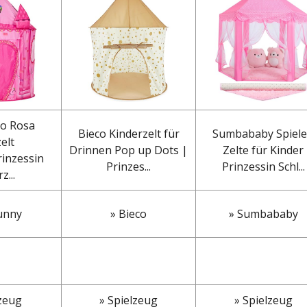
o Rosa
Bieco Kinderzelt für
Sumbababy Spiel
elt
Drinnen Pop up Dots |
Zelte für Kinder
inzessin
Prinzes...
Prinzessin Schl...
z...
unny
» Bieco
» Sumbababy
lzeug
» Spielzeug
» Spielzeug